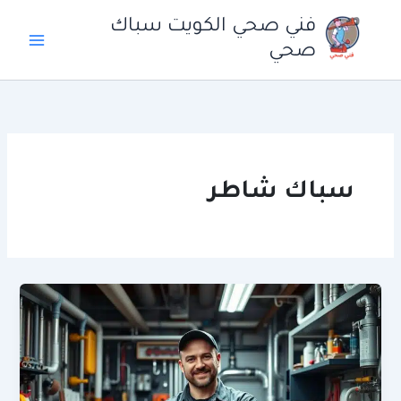
خطي
فني صحي الكويت سباك
لى
صحي
لمحتوى
سباك شاطر