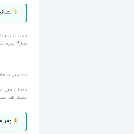
نصائح
4
دينار
. وجود ح
تفاصيل خدمات
خدمات فني صحي
حديثة. هذا يض
وفر أم