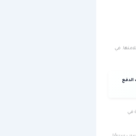
لامتها. في
الدفع
امًا من الخبرة في
سرب سريعًا