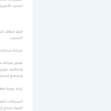
لتجنب الأضرار
فرق متوفر على مدار
التسرب.
صيانة سخانات 
تعتبر صيانة س
وتنظيف دوري ل
ويخضع لاختبار
زيارة دورية م
السخانات الكهربائية تصل إلى 10 سنوات
المياه يحتاج