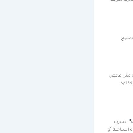
تصليح
لة مثل فحص
كفاءة
11
. تسرب
ه الساخنة أو