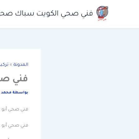
خطي
لى
فني صحي الكويت سباك صح
لمحتوى
المدونة
»
تركي
فني صح
بواسطة
محمد 
فني صحي أبو 
فني صحي أبو ف