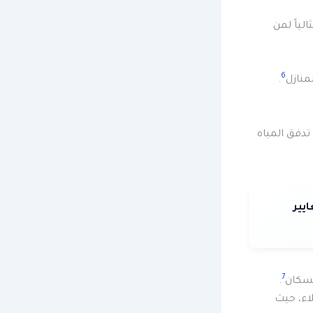
ياً لمن
6
منازل
.
دفق المياه
عايير
7
لسكان
.
اء، حيث