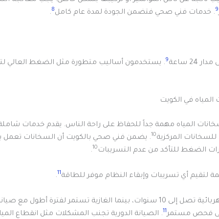
8
9
. خدمات فني صحي فتضمن الجودة لمدة عام كامل
.
9
 24 ساعة
. يستخدمون أساليب متطورة مثل الضغط العالي ل
المياه في الكويت
خانات المياه مهمة جداً للحفاظ على راحة الناس. يقدم خدمات شام
10
لسخانات المركزية
. يضمن فني صحي بالكويت أن السخانات تعمل ب
10
ات الضغط للتأكد من عدم التسريبات
.
11
همة لتقيم أي تسريبات وإبقاء النظام موفر للطاقة
.
، بينما الغازية تستمر لفترة أطول مع صيانة
11
 إلى فحص مستمر
. الصيانة الدورية تجنب المشكلات مثل انقطاع الميا