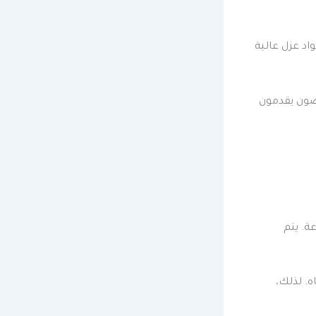
اد عزل عالية
صون يقدمون
ة. يتم
ه. لذلك،