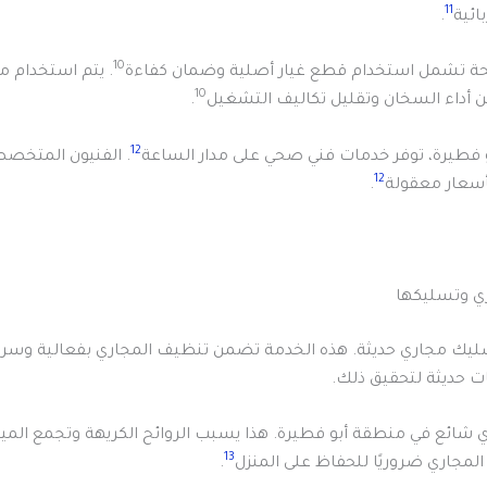
11
ائية
.
10
يحة تشمل استخدام قطع غيار أصلية وضمان كفاءة
. يتم استخدام مو
10
 أداء السخان وتقليل تكاليف التشغيل
.
12
فطيرة، توفر خدمات فني صحي على مدار الساعة
. الفنيون المتخص
12
بأسعار معقولة
.
ي وتسليكها
ليك مجاري حديثة. هذه الخدمة تضمن تنظيف المجاري بفعالية وسرع
ت حديثة لتحقيق ذلك.
ي شائع في منطقة أبو فطيرة. هذا يسبب الروائح الكريهة وتجمع الميا
13
مجاري ضروريًا للحفاظ على المنزل
.