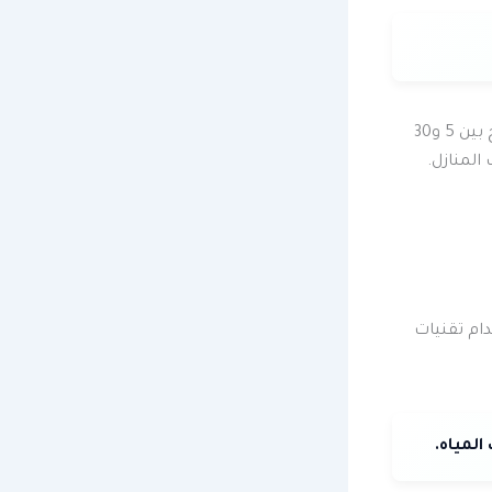
كشف المشاكل مبكرًا يقلل من التكاليف. تكلفة صيانة أو إصلاح صنابير الماء تتراوح بين 5 و30
المنازل.
ام تقنيات