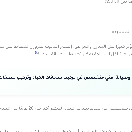
6
ن 80-90%
.
 المتسربة
ثر كثيرًا على المنازل والمرافق. إصلاح الأنابيب ضروري للحفاظ على س
8
.
وصيانة:
فني متخصص في تركيب سخانات المياه وتركيب مضخات 
فريق فني صحي متخصص في تحديد تسرب المياه. لديهم أكثر من 20 ع
بيب ناتجة عن تآكل المواسير أو تركيبها بشكل خاطئ. يجب معالجة الت