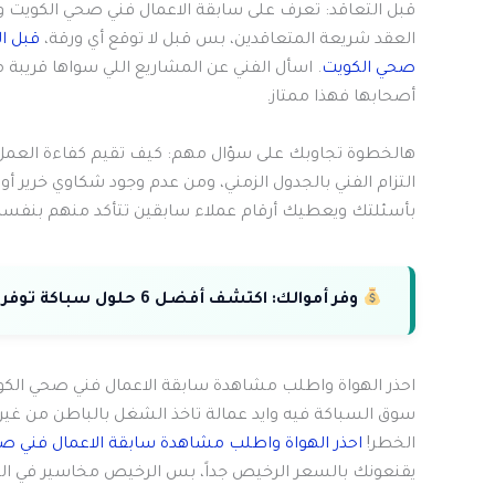
قبل التعاقد: تعرف على سابقة الاعمال فني صحي الكويت
العقد شريعة المتعاقدين، بس قبل لا توقع أي ورقة،
قبل ا
صحي الكويت
. اسأل الفني عن المشاريع اللي سواها قريبة
أصحابها فهذا ممتاز.
هالخطوة تجاوبك على سؤال مهم: كيف تقيم كفاءة العمل؟ 
التزام الفني بالجدول الزمني، ومن عدم وجود شكاوي خرير 
بأسئلتك ويعطيك أرقام عملاء سابقين تتأكد منهم بنفس
وفر أموالك:
اكتشف أفضل 6 حلول سباكة توفر لك المال وتمنع تسربات المياه.
احذر الهواة واطلب مشاهدة سابقة الاعمال فني صحي الك
سوق السباكة فيه وايد عمالة تاخذ الشغل بالباطن من غير خ
الخطر!
احذر الهواة واطلب مشاهدة سابقة الاعمال فني 
يقنعونك بالسعر الرخيص جداً، بس الرخيص مخاسير في ال