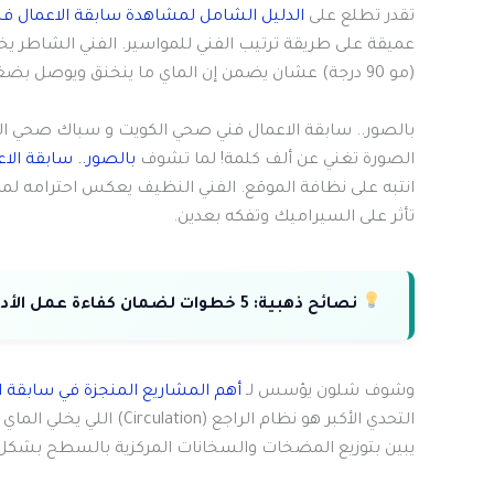
تقدر تطلع على
الدليل الشامل لمشاهدة سابقة الاعمال ف
عميقة على طريقة ترتيب الفني للمواسير. الفني الشاطر 
(مو 90 درجة) عشان يضمن إن الماي ما ينخنق ويوصل بضغط قوي.
بالصور.. سابقة الاعمال فني صحي الكويت و سباك صحي ا
الصورة تغني عن ألف كلمة! لما تشوف
بالصور.. سابقة ال
انتبه على نظافة الموقع. الفني النظيف يعكس احترامه لمه
تأثر على السيراميك وتفكه بعدين.
نصائح ذهبية:
5 خطوات لضمان كفاءة عمل الأدوات الصحية في منزلك.
وشوف شلون يؤسس لـ
أهم المشاريع المنجزة في سابقة 
التحدي الأكبر هو نظام الر
يبين بتوزيع المضخات والسخانات المركزية بالسطح بشكل