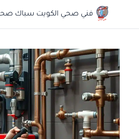
خطي
لى
فني صحي الكويت سباك صح
لمحتوى