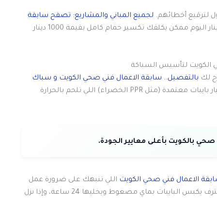
ول لترقيع أخطائهم.
لجميع المباني والمشاريع: تصفح سابقة
يعلمك إن توفير 100 دينار اليوم ممكن يكلفك تكسير حمام كامل بقيمة 1000 دينار
ي الكويت لتأسيس السباكة
ح لك
بالتفصيل.. سابقة الاعمال فني صحي الكويت و سباك
. التأسيس الصح يبدأ باختيار بايبات معتمدة (مثل PPR الخضراء) اللي تلحم بالحرارة
اللي تنبهك على ضرورة عمل
“اختبار ضغط” للشبكة قبل تركيب السيراميك. الفني المحترف يكبس البايبات بماي مضغوط ويخليها 24 ساعة، وإذا نزل