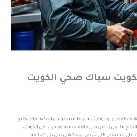
لكويت سباك صحي الكويت
يوت تعيش بايباتها 50 سنة بدون ولا نقطة خرير، وبيوت ثانية توها مبنية وسيراميكها قام يطيح
الصح ما يجي إلا من فني فاهم شغله ومجرب. في الكويت،
ى الشخص اللي يبيض الويه؟ هني يجي دور “سابقة