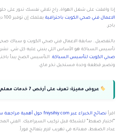
إذا وافقت على شغل الهواة، راح تلاقي نفسك تدور على حل
الاعمال فني صحي الكويت باحترافية
باجر.
بالتفصيل.. سابقة الاعمال فني صحي الكويت و سباك صح
تأسيس السباكة هو الأساس اللي ينبني عليه كل شي. نشر
صحي الكويت لتأسيس السباكة
وتصير قطعة وحدة مستحيل تخر ماي.
عروض مميزة:
تعرف على أرخص 7 خدمات معلم صحي بالكويت بأعلى معايير الجودة.
اقرأ
نصائح الخبراء عبر fniysihiy.com حول أهمية مراجعة سابقة الاعمال فني صحي الكويت
عداد الضغط، معناته في تهريب لازم يتعالج فوراً.