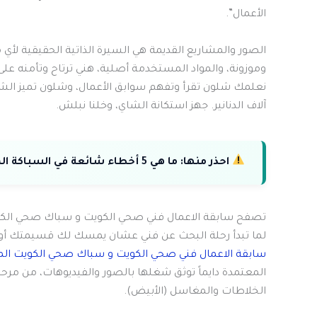
الأعمال”.
الصور والمشاريع القديمة هي السيرة الذاتية الحقيقية لأي
وموزونة، والمواد المستخدمة أصلية، هني ترتاح وتأمنه ع
نعلمك شلون تقرأ وتفهم سوابق الأعمال، وشلون تميز الش
آلاف الدنانير. جهز استكانة الشاي، وخلنا نبلش.
احذر منها:
ما هي 5 أخطاء شائعة في السباكة المنزلية وكيف تتجنبها بسهولة؟
تصفح سابقة الاعمال فني صحي الكويت و سباك صحي الكو
لما تبدأ رحلة البحث عن فني عشان يمسك لك قسيمتك أو ي
سابقة الاعمال فني صحي الكويت و سباك صحي الكويت ال
المعتمدة دايماً توثق شغلها بالصور والفيديوهات، من مرحل
الخلاطات والمغاسل (الأبيض).