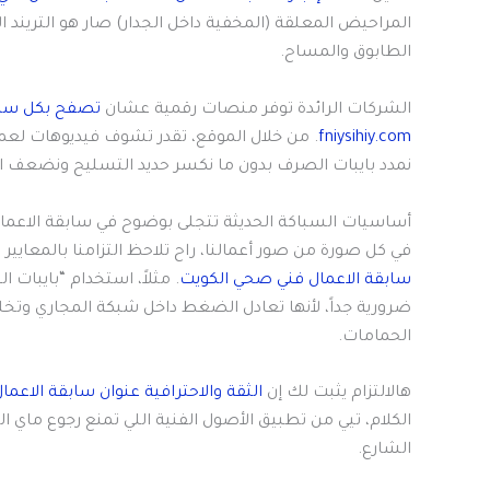
المراحيض المعلقة (المخفية داخل الجدار) صار هو التريند ا
الطابوق والمساح.
الشركات الرائدة توفر منصات رقمية عشان
تصفح بكل سهول
fniysihiy.com
. من خلال الموقع، تقدر تشوف فيديوهات لعمل
نمدد بايبات الصرف بدون ما نكسر حديد التسليح ونضعف ال
أساسيات السباكة الحديثة تتجلى بوضوح في سابقة الاعم
في كل صورة من صور أعمالنا، راح تلاحظ التزامنا بالمعايير
سابقة الاعمال فني صحي الكويت
ضرورية جداً، لأنها تعادل الضغط داخل شبكة المجاري وتخل
الحمامات.
هالالتزام يثبت لك إن
الثقة والاحترافية عنوان سابقة الا
الكلام، تيي من تطبيق الأصول الفنية اللي تمنع رجوع ماي ا
الشارع.