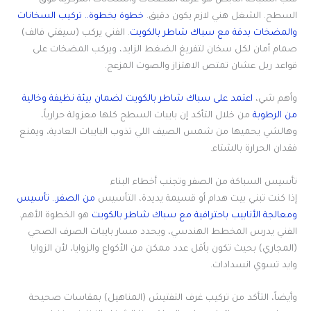
قلب السباكة النابض هو غرفة المضخات والسخانات المركزية فوق
السطح. الشغل هني لازم يكون دقيق.
خطوة بخطوة.. تركيب السخانات
والمضخات بدقة مع سباك شاطر بالكويت
. الفني يركب (سيفتي فالف)
صمام أمان لكل سخان لتفريغ الضغط الزايد، ويركب المضخات على
قواعد ربل عشان تمتص الاهتزاز والصوت المزعج.
وأهم شي،
اعتمد على سباك شاطر بالكويت لضمان بيئة نظيفة وخالية
من الرطوبة
من خلال التأكد إن بايبات السطح كلها معزولة حرارياً،
وهالشي يحميها من شمس الصيف اللي تذوب البايبات العادية، ويمنع
فقدان الحرارة بالشتاء.
تأسيس السباكة من الصفر وتجنب أخطاء البناء
إذا كنت تبني بيت هدام أو قسيمة يديدة، التأسيس
من الصفر.. تأسيس
ومعالجة الأنابيب باحترافية مع سباك شاطر بالكويت
هو الخطوة الأهم.
الفني يدرس المخطط الهندسي، ويحدد مسار بايبات الصرف الصحي
(المجاري) بحيث تكون بأقل عدد ممكن من الأكواع والزوايا، لأن الزوايا
وايد تسوي انسدادات.
وأيضاً، التأكد من تركيب غرف التفتيش (المناهيل) بمقاسات صحيحة