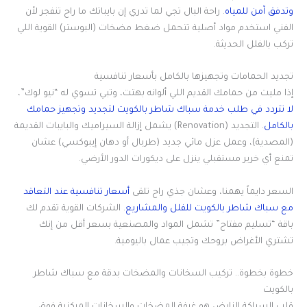
وتدفق آمن للمياه
. راحة البال تجي لما تدري إن بايباتك ما راح تنفجر لأن
الفني استخدم مواد أصلية تتحمل ضغط مضخات (البوستر) القوية اللي
تركب بالفلل الحديثة.
تجديد الحمامات وتجهيزها بالكامل بأسعار تنافسية
إذا مليت من حمامك القديم اللي ألوانه بهتت، وتبي تسوي له “نيو لوك”،
لا تتردد في طلب خدمة سباك شاطر بالكويت لتجديد وتجهيز حمامك
بالكامل
. التجديد (Renovation) يشمل إزالة السيراميك والبايبات القديمة
(المصدية)، وعمل عزل مائي جديد (طربال أو دهان إيبوكسي) عشان
تمنع أي خرير مستقبلي ينزل على ديكورات الدور الأرضي.
السعر دايماً يهمنا، وعشان جذي راح تلقى
أسعار تنافسية عند التعاقد
مع سباك شاطر بالكويت للفلل والمشاريع
. الشركات القوية تقدم لك
باقة “تسليم مفتاح” تشمل المواد والمصنعية بسعر أقل من إنك
تشتري الأغراض بروحك وتجيب عمال باليومية.
خطوة بخطوة.. تركيب السخانات والمضخات بدقة مع سباك شاطر
بالكويت