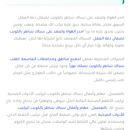
احذر الهواة واعتمد على سباك شاطر بالكويت لضمان دقة العمل
السوق مليان عمالة سايبة، تدق عليه يركب لك مضخة، وعقب يومين
تخترب وتدق عليه ما يرد!
احذر الهواة واعتمد على سباك شاطر بالكويت
لضمان دقة العمل
. السباك المعتمد تابع لشركة لها كيان، يعطيك
فاتورة وكفالة، وإذا صار أي خلل يرجع يصلحه مجاناً.
الشركات المحترفة تغطي
لجميع مناطق ومحافظات العاصمة: اطلب
سباك شاطر بالكويت يصلك فوراً
. وجود ورش متنقلة في كل مكان
يضمن لك سرعة الاستجابة، خصوصاً في حالات الطوارئ مثل انفجار
بايب رئيسي بالليل.
بالتفصيل.. مهام وأعمال سباك شاطر بالكويت لتركيب الأدوات الصحية
تركيب الأطقم الصحية الغالية (مثل جروهي وكوهلر) فن يحتاج ركادة. راح
نشرح لك
بالتفصيل.. مهام وأعمال سباك شاطر بالكويت لتركيب
الأدوات الصحية
. الفني لازم يوازن ضغط الماي قبل تركيب الخلاط الذكي،
ويستخدم تفلون عالي الكثافة لشد الوصلات عشان ما تتجرح الكروم
وتخرب شكلها.