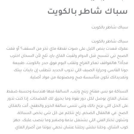
سباك شاطر بالكويت
سباك شاطر بالكويت
سباك شاطر بالكويت
عمرك قعدت بنص الليل على صوت نقطة ماي تخر من السقف؟ أو قمت
الصبح تبي تتسبح قبل الدوام ولقيت الماي بارد ثلج لأن السخان اخترب
فجأة؟ هالمواقف تعكر المزاج وتقلب اليوم فوق حدر. بالكويت، طبيعة
جونا القاسي وحرارة الصيف اللي تذوب الحديد تتطلب إن بايبات بيتك
وتمديداتك تكون متأسسة صح ومصنوعة من مواد أصلية.
السباكة مو بس مفتاح رينج وتيب، السالفة فيها هندسة وحسبة ضغط
عشان الماي يوصل لكل دور بقوة وما يحرق لك المضخات. إذا كنت تدور
على الحل اللي يريح بالك وتبي تنسى سالفة الخرير والطفح، أنت بالمكان
الصح. في هالمقال الضخم، راح نتكلم عن كل شي يخص السباكة،
وشلون تختار الفني اللي يشتغل بذمة وضمير وما ينصب عليك. جهز
كوب الشاي، وخلنا نبلش رحلتنا عشان نحمي بيوتنا من أضرار الماي.