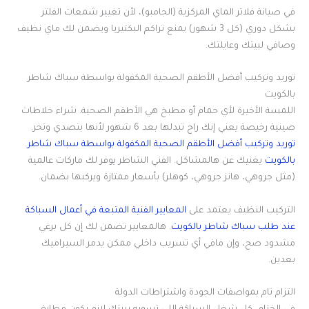
في صيانة فلاتر الماي المركزية (الجامبو)، لأن تغيير شمعات الفلتر
بشكل دوري (كل 3 شهور) يمنع تراكم البكتيريا ويضمن لك ماي نظيف
وصافي لبيتك وعايلتك.
توريد وتركيب أفضل الأطقم الصحية المكفولة بواسطة سباك شاطر
بالكويت
اللمسة الأخيرة لأي حمام أو مطبخ هي الأطقم الصحية. شراء خلاطات
صينية رخيصة يعني إنك راح تبدلها بعد 6 شهور لأنها بتصدي وتخر.
توريد وتركيب أفضل الأطقم الصحية المكفولة بواسطة سباك شاطر
بالكويت
يغنيك عن هالمشاكل. الفني الشاطر يوفر لك ماركات عالمية
(مثل جروهي، هانز جروهي، كوهلر) بأسعار ممتازة ويركبها بضمان.
التركيب النظيف يعتمد على
المعايير الفنية المتبعة في أعمال السباكة
عند طلب سباك شاطر بالكويت
. هالمعايير تضمن لك إن كل برغي
مشدود صح، وإن مافي أي تسريب داخلي ممكن يدمر السيراميك
بعدين.
التزام تام بمواصفات الجودة واشتراطات الدولة