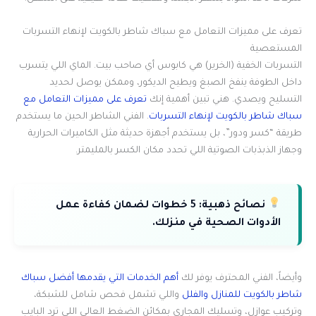
تعرف على مميزات التعامل مع سباك شاطر بالكويت لإنهاء التسربات
المستعصية
التسربات الخفية (الخرير) هي كابوس أي صاحب بيت. الماي اللي يتسرب
داخل الطوفة ينفخ الصبغ ويطيح الديكور، وممكن يوصل لحديد
التسليح ويصدي. هني تبين أهمية إنك
تعرف على مميزات التعامل مع
سباك شاطر بالكويت لإنهاء التسربات
. الفني الشاطر الحين ما يستخدم
طريقة “كسر ودور”، بل يستخدم أجهزة حديثة مثل الكاميرات الحرارية
وجهاز الذبذبات الصوتية اللي تحدد مكان الكسر بالمليمتر.
نصائح ذهبية:
5 خطوات لضمان كفاءة عمل
الأدوات الصحية في منزلك.
وأيضاً، الفني المحترف يوفر لك
أهم الخدمات التي يقدمها أفضل سباك
شاطر بالكويت للمنازل والفلل
واللي تشمل فحص شامل للشبكة،
وتركيب عوازل، وتسليك المجاري بمكائن الضغط العالي اللي ترد البايب