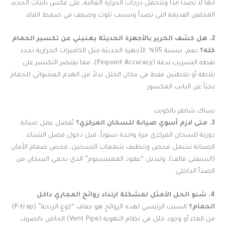
أنها لا تصدأ أبداً وتتحمل درجات الحرارة العالية، على عكس بايبات الحديد
المجلفن القديمة التي تصدأ وتسبب تلوث وضعف في ضغط الماء.
2. هل كشف الخرير بالأجهزة الحديثة يغنيني عن تكسير الحمام
كله؟
نعم، بنسبة 95%. الأجهزة الحديثة مثل الكاميرات الحرارية تحدد
نقطة التسريب بدقة (Pinpoint Accuracy)، مما يقتصر التكسير على
بلاطة أو بلاطتين فقط في مكان الخلل بدلاً من الهدم العشوائي للحمام
بحثاً عن البايب المكسور.
سباك شاطر بالكويت
3. متى لازم أسوي صيانة للسخان المركزي؟
يُفضل عمل صيانة
دورية للسخان المركزي مرة واحدة سنوياً، قبل دخول فصل الشتاء.
الصيانة تشمل فحص وتنظيف شمعات التسخين، فحص صمام الأمان
(السيفتي فالف)، وتبديل “عمود المغنيسيوم” الذي يحمي السخان من
الصدأ الداخلي.
4. شنو الحل الأمثل لمشكلة ارتداد روائح المجاري داخل
الحمام؟
السبب الرئيسي لهذه الروائح هو جفاف “كوع الريحة” (P-trap)
من الماء أو وجود خلل في نظام التهوية (Vent Pipe) الخاص بالصرف.