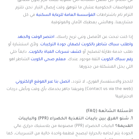
في الختام، كل شغل السباكة اللي تسويه ببيتك لازم يكون مطابق
للمواصفات الحكومية عشان ما تتوهق وقت إيصال التيار. نحن نلتزم
التزام تام باشتراطات
المؤسسة العامة للرعاية السكنية
في كل
مشاريعنا، وهالشي يعطيك الأمان والموثوقية.
إذا كنت تبحث عن الأفضل وتبي تريح راسك،
اختصر الوقت والجهد
واطلب سباك شاطر بالكويت لضمان جودة التركيبات
. ولأي استشارة أو
طلب خدمة طارئة لتصليح أو
كشف تسربات المياة بالكويت
، دايماً خلي
رقم سباك الكويت
الثقة موجود عندك.
معلم صحي الكويت
الشاطر اهو
اللي يحل المشكلة من جذورها.
للحجز والاستفسار الفوري، لا تتردد،
اتصل بنا عبر الموقع الإلكتروني
(Contact us via the web) وفريقنا جاهز يخدمك بأي وقت وبأعلى درجات
الاحترافية!
الأسئلة الشائعة (FAQ)
1. شنو الفرق بين بايبات التغذية الخضراء (PPR) والبايبات
القديمة؟
البايبات الخضراء (PPR) مصنوعة من بلاستيك حراري عالي
الجودة يتم لحامه بالحرارة ليصبح قطعة واحدة خالية من التسريبات، كما