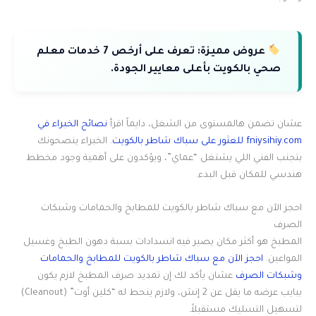
عروض مميزة:
تعرف على أرخص 7 خدمات معلم
صحي بالكويت بأعلى معايير الجودة.
عشان تضمن هالمستوى من الشغل، دايماً اقرأ
نصائح الخبراء في
fniysihiy.com للعثور على سباك شاطر بالكويت
. الخبراء ينصحونك
بتجنب الفني اللي يشتغل “عماي”، ويؤكدون على أهمية وجود مخطط
هندسي للمكان قبل البدء.
احجز الآن مع سباك شاطر بالكويت للمطابخ والحمامات وشبكات
الصرف
المطبخ هو أكثر مكان يصير فيه انسدادات بسبة دهون الطبخ وغسيل
المواعين.
احجز الآن مع سباك شاطر بالكويت للمطابخ والحمامات
وشبكات الصرف
عشان يأكد لك إن تمديد صرف المطبخ لازم يكون
ببايب عرضه ما يقل عن 2 إنش، ولازم ينحط له “كلين أوت” (Cleanout)
لتسهيل التسليك مستقبلاً.