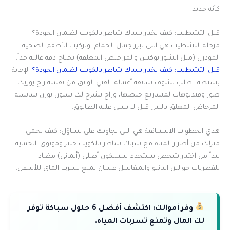
كأنه جديد.
قبل التشطيب: كيف تختار سباك شاطر بالكويت لضمان الجودة؟
مرحلة التشطيب هي اللي تبرز جمال الحمام، وتركيب الأطقم الصحية
المودرن (مثل الشور بوكس والمراحيض المعلقة) يحتاج دقة عالية جداً.
قبل التشطيب: كيف تختار سباك شاطر بالكويت لضمان الجودة؟
الإجابة
بسيطة: اطلب تشوف سابقة أعماله. الفني الواثق من نفسه راح يوريك
صور وفيديوهات لمشاريع خلصها، وراح يشرح لك شلون يوزن شاسيه
المرحاض المعلق بالليزر قبل لا ينبني عليه الطابوق.
هذي الخطوات الاستباقية هي اللي تجاوبك على تساؤل: كيف تحمي
منزلك من أضرار المياه مع سباك شاطر بالكويت خبير وموثوق. الحماية
تبدأ من اختيار شخص يستخدم سيليكون أصلي (ألماني) مضاد
للفطريات حوالين البانيو والمغاسل عشان يمنع تسرب الماي للأسفل.
وفر أموالك:
اكتشف أفضل 6 حلول سباكة توفر
لك المال وتمنع تسربات المياه.