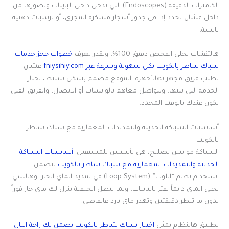
الكاميرات الدقيقة (Endoscopes) اللي تدخل داخل البايبات وتصورها من
داخل عشان تحدد إذا في جذور أشجار مسكرة المجرى، أو ترسبات دهنية
يابسة.
هالتقنيات تخلي الفحص دقيق 100%، وتقدر تعرف
خطوات حجز خدمات
سباك شاطر بالكويت بكل سهولة وسرعة عبر fniysihiy.com
عشان
تطلب فريق مجهز بهالأجهزة. الموقع مصمم بشكل بسيط، تختار
الخدمة اللي تبيها، وتتواصل معاهم بالواتساب أو الاتصال، والفريق الفني
يكون عندك بالوقت المحدد.
أساسيات السباكة الحديثة والتمديدات المعمارية مع سباك شاطر
بالكويت
السباكة مو بس تصليح، هي تأسيس للمستقبل.
أساسيات السباكة
الحديثة والتمديدات المعمارية مع سباك شاطر بالكويت
تتضمن
استخدام نظام “اللوب” (Loop System) في تمديد الماي الحار، وهالشي
يخلي الماي دايماً يفتر بالبايبات، ولما تبطل الحنفية ينزل لك ماي حار فوراً
بدون ما تنطر دقيقتين وتهدر ماي بارد عالفاضي.
تطبيق هالنظام يمثل
اختيار سباك شاطر بالكويت يضمن لك راحة البال