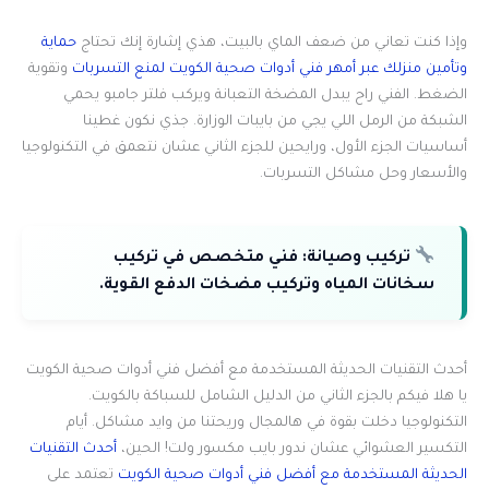
وإذا كنت تعاني من ضعف الماي بالبيت، هذي إشارة إنك تحتاج
حماية
وتأمين منزلك عبر أمهر فني أدوات صحية الكويت لمنع التسربات
وتقوية
الضغط. الفني راح يبدل المضخة التعبانة ويركب فلتر جامبو يحمي
الشبكة من الرمل اللي يجي من بايبات الوزارة. جذي نكون غطينا
أساسيات الجزء الأول، ورايحين للجزء الثاني عشان نتعمق في التكنولوجيا
والأسعار وحل مشاكل التسربات.
تركيب وصيانة:
فني متخصص في تركيب
سخانات المياه وتركيب مضخات الدفع القوية.
أحدث التقنيات الحديثة المستخدمة مع أفضل فني أدوات صحية الكويت
يا هلا فيكم بالجزء الثاني من الدليل الشامل للسباكة بالكويت.
التكنولوجيا دخلت بقوة في هالمجال وريحتنا من وايد مشاكل. أيام
التكسير العشوائي عشان ندور بايب مكسور ولت! الحين،
أحدث التقنيات
الحديثة المستخدمة مع أفضل فني أدوات صحية الكويت
تعتمد على