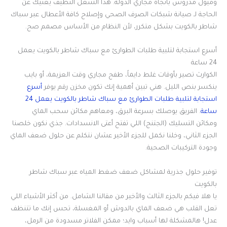
وميول مدروس باتجاه مجاري الدولة. هذا الشغل النظيف يغنيك عن
الحاجة لـ صيانة شبكات الصرف الصحي وإصلاح كافة الأعطال عبر سباك
شاطر بالكويت بشكل متكرر، لأن النظام من الأساس مصمم صح.
أسرع استجابة لتلبية طلبات الطوارئ مع سباك شاطر بالكويت يعمل
24 ساعة
الكوارث تصير بأوقات غلط دايماً، طفح مجاري وقت العزيمة، أو بايب
ينكسر بنص الليل. هني تبين أهمية إنك تكون مخزن رقم يوفر
أسرع
استجابة لتلبية طلبات الطوارئ مع سباك شاطر بالكويت يعمل 24
ساعة
. الفريق يوصلك بسرعة البرق، ومعاهم مكائن سحب الماي
ومكائن التسليك (الجتنج) اللي تفتح أعتى الانسدادات. جذي نكون خلصنا
الجزء الثاني، وخلنا نكمل للجزء الأخير عشان نتكلم عن حلول ضعف الماي
وجودة التركيبات الصحية.
توفير حلول جذرية لمشاكل ضعف ضغط المياه عبر سباك شاطر
بالكويت
يا هلا فيكم بالجزء الثالث والأخير من مقالنا الشامل. من أكثر الأشياء اللي
تعل القلب هي ضعف الماي بالدوش أو المغسلة، تحس إنك ما تتنظف
عدل! هالمشكلة لها أسباب وايد؛ ممكن الفلاتر مسدودة من الرمل،