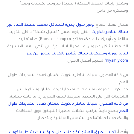
وممكن بايبات التغذية القديمة (الحديد) متروسة تكلسات وصدأ
ومسكرة من داخل.
عشان تفتك، تحتاج
توفير حلول جذرية لمشاكل ضعف ضغط المياه عبر
سباك شاطر بالكويت
. الفني يقوم بعمل “غسيل شبكة” داخلي لتذويب
هالأملاح، أو يركب لك مضخة تقوية (Booster Pump) صامتة تزيد
الضغط بشكل مدروس ما يفجر البايبات. وإذا تبي تنهي المعاناة بسرعة،
لنتائج فورية ومضمونة: سباك شاطر بالكويت متوفر الآن عبر
fniysihiy.com
لتقديم أفضل الحلول.
في كافة الفصول: سباك شاطر بالكويت لضمان كفاءة التمديدات طوال
العام
جو الكويت معروف بقسوته، صيف حار لدرجة الغليان وشتاء قارس.
التمديدات اللي على السطح معرضة للتلف السريع إذا ما كانت محمية.
في كافة الفصول: سباك شاطر بالكويت لضمان كفاءة التمديدات طوال
العام
ينصح دايماً بتركيب مظلات صغيرة (شينكو) فوق السخانات
والمضخات لحمايتها من الشمس المباشرة والأمطار.
وأيضاً،
تجنب الطرق العشوائية واعتمد على خبرة سباك شاطر بالكويت