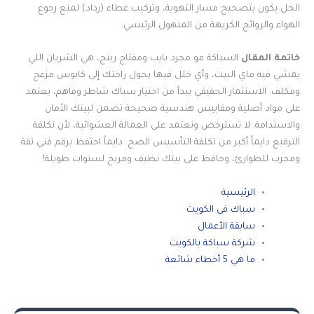
الحل يكون بتصحيح مسار التهوية، وتركيب غطاء (رداد) لمنع رجوع
الهواء والروائح الكريهة من المنهول الرئيسي.
خاتمة المقال
السباكة مو مجرد بايب ومفتاح رينج، هي الشريان اللي
يمشي فيه ماي البيت، وأي خلل فيها يحول راحتك إلى كابوس مزعج
ومكلف. الاستثمار الحقيقي يبدأ من اختيار سباك شاطر وفاهم، يعتمد
على مواد أصلية ومقاييس هندسية صحيحة تضمن لبيتك الأمان
والاستدامة. لا تسترخص وتعتمد على العمالة العشوائية، لأن تكلفة
الترقيع دايماً أكبر من تكلفة التأسيس الصح. دايماً احتفظ برقم فني ثقة
ومجرب للطوارئ، وحافظ على بيتك نظيف ومريح لسنوات طويلة!
الرئيسية
سباك فى الكويت
سابقة الأعمال
شركة سباكة بالكويت
ما هي 5 أخطاء شائعة