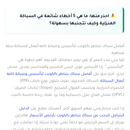
احذر منها:
ما هي 5 أخطاء شائعة في السباكة
المنزلية وكيف تتجنبها بسهولة؟
أفضل سباك شاطر بالكويت لتأسيس وصيانة كافة أعمال السباكة بدقة
متناهية
لما تبني بيت العمر أو تقرر ترمم حماماتك القديمة، أهم خطوة هي
“التأسيس”. إذا الأساس قوي، انسى التكسير والمخاسير بعدين. عشان
جذي، لازم تدور على
أفضل سباك شاطر بالكويت لتأسيس وصيانة كافة
أعمال السباكة
. السباك المحترف يعرف شلون يوزع بايبات (PPR)
الخضراء الحرارية، ويحسب الميول الصحيح (Slope) لبايبات الصرف
(UPVC) عشان الماي ينزل بانسيابية وما يرد عليك ريحة خايسة بالبيت.
إذا كنت محتار وتبي تفهم السوق أكثر، أنصحك تطلع على
الدليل
الشامل للبحث عن سباك شاطر بالكويت بأرخص الأسعار
. هالدليل
يوريك إن السعر الرخيص مو دايماً يعني جودة سيئة، إذا تعاملت مع
شركات تاخذ المواد بسعر الجملة وتعطيك كفالة حقيقية على الشغل.