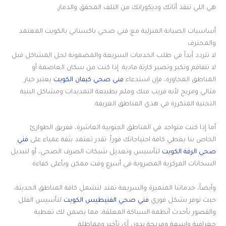
هي اللي تنقذ أثاثك وديكوراتك من التلف المحقق والدمار.
أساسيات الصيانة المنزلية مع فني صحي باكستاني بالكويت المعتمد
والمحترف
لا تتردد أبداً في طلب الخدمات السريعة والمضمونة لحل المشاكل قبل
لا تتفاقم وتكبر وتصير كارثة مادية. إذا كنت من سكان العاصمة أو
المناطق المجاورة، فإن استدعاء
فني صحي كيفان الكويت
يعتبر خيار
مثالي ومريح لأنه قريب منك وملم بطبيعة التمديدات ومشاكل البنية
التحتية المتكررة في هذي المناطق العريقة.
أما إذا كنت متواجد في المناطق الجنوبية العاشرة، ففريق الطوارئ
الخاص بنا يغطي كافة احتياجاتك فوراً. تقدر تعتمد بثقة عمياء على
فني
صحي الرقة الكويت
لتأسيس وتعديل شبكات الصرف الصحي، أو لتبديل
السخانات المركزية المضروبة في أسرع وقت ممكن وبأعلى كفاءة.
وأيضاً، خدماتنا المتميزة والسريعة تمتد لتشمل كافة المناطق الحديثة،
حيث نوفر بشكل فوري
فني صحي الفنيطيس الكويت
لتأسيس الفلل
والقصور بأحدث أنظمة السباكة المعلقة، مما يضمن لك تغطية
جغرافية واسعة ومريحة بدون أي تأخير ومماطلة.