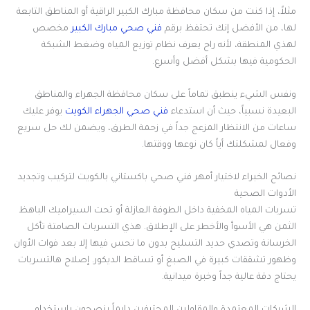
مثلاً، إذا كنت من سكان محافظة مبارك الكبير الراقية أو المناطق التابعة
لها، من الأفضل إنك تحتفظ برقم
فني صحي مبارك الكبير
مخصص
لهذي المنطقة، لأنه راح يعرف نظام توزيع المياه وضغط الشبكة
الحكومية فيها بشكل أفضل وأسرع.
ونفس الشيء ينطبق تماماً على سكان محافظة الجهراء والمناطق
البعيدة نسبياً، حيث أن استدعاء
فني صحي الجهراء الكويت
يوفر عليك
ساعات من الانتظار المزعج جداً في زحمة الطرق، ويضمن لك حل سريع
وفعال لمشكلتك أياً كان نوعها ووقتها.
نصائح الخبراء لاختيار أمهر فني صحي باكستاني بالكويت لتركيب وتجديد
الأدوات الصحية
تسربات المياه المخفية داخل الطوفة العازلة أو تحت السيراميك الباهظ
الثمن هي الأسوأ والأخطر على الإطلاق. هذي التسربات الصامتة تأكل
الخرسانة وتصدي حديد التسليح بدون ما تحس فيها إلا بعد فوات الأوان
وظهور تشققات كبيرة في الصبغ أو تساقط الديكور. إصلاح هالتسربات
يحتاج دقة عالية جداً وخبرة ميدانية.