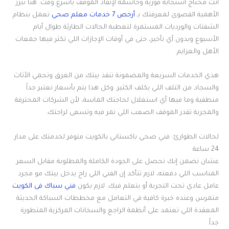
أنت محتاج استجابة فورية وحاسمة لإنقاذ الموقف بأسرع وقت. هنا تبرز
الأهمية القصوى لمعرفتك بـ
أرخص 7 خدمات معلم صحي
تعمل بنظام
الشفتات والورديات المستمرة لتغطية الحالات الطارئة طوال أيام
الأسبوع وبدون أي تأخير، حتى في أوقات الإجازات اللي تكثر فيها جمعات
الأهل والعزايم.
هذي الخدمات السريعة والمضمونة تنقذ بيتك من الغرق وتحمي الأثاث
والسجاد من التلف اللي يكلف الكثير. وكل هذا يتم بأسعار تعتبر جداً
منطقية وما فيها أي استغلال لحاجتك الماسة، لأن الشركات المحترفة
والمجربة تقدر الموقف الصعب اللي تمر فيه وتسعى لراحتك.
لحالات الطوارئ: فني صحي باكستاني بالكويت متوفر لخدمتك على مدار
24 ساعة
عشان تضمن إنك تحصل على الجودة الكاملة والمطلوبة مقابل السعر
المناسب اللي دفعته، لازم تتأكد إن الفني اللي راح يدخل بيتك مو مجرد
عامل عادي تحت التجربة أو يتعلم فيك. لازم يكون
فني سباك فى الكويت
متمرس وعنده خبرة كافية في التعامل مع مخططات السباكة الحديثة
المعقدة اللي تعتمد على أنظمة الراجع والسخانات المركزية المتطورة
جداً.