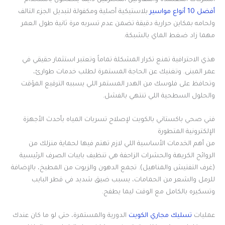
الشركات المعتمدة والمقاولين المحترفين دايماً ينصحون باستخدام
أفضل 10 أنواع مواسير
بلاستيكية أصلية ومكفولة لتبديل الجزء التالف
ولحامه بمكاين حرارية دقيقة تضمن عدم تسربه مرة ثانية طول العمر
مهما زاد ضغط الماي بالشبكة.
هذي الاحترافية تمنع تكرار المشكلة تماماً وتعتبر استثمار حقيقي في
عمر المبنى. وتغنيك عن الحاجة المستمرة لطلب خدمات طوارئ،
وتحافظ على فلوسك من الهدر المستمر اللي يسببه الترقيع المؤقت
والحلول السطحية اللي تنتهي بالفشل.
فني صحي باكستاني بالكويت لإصلاح تسربات المياه بأحدث الأجهزة
الإلكترونية المتطورة
من أهم الخدمات الأساسية اللي لازم تهتم فيها لحماية منزلك من
الروائح الكريهة والحشرات الزاحفة هي تنظيف بايبات الصرف الرئيسية
(غرف التفتيش والمناهيل). تجمع الدهون والزيوت من المطبخ، بالإضافة
للرمل والشعر من الحمامات، يسبب ضيق شديد في قطر البايب
وتسكيره بالكامل مع الوقت ليما يطفح.
عمليات
تسليك مجاري الكويت
الدورية والمستمرة، حتى لو ما كان عندك