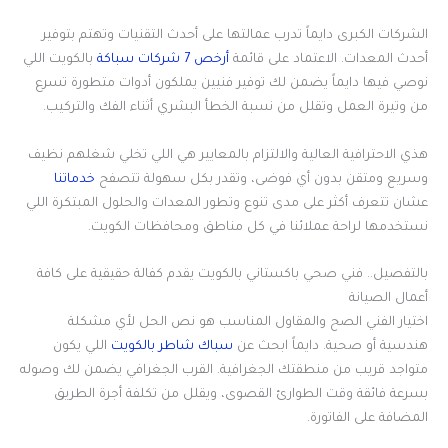
الشركات الكبرى دايماً تدرب عمالتها على أحدث التقنيات وتهتم بتوفير
أحدث المعدات. الاعتماد على قائمة
أرخص 7 شركات سباكة
بالكويت اللي
نوصي فيها دايماً يضمن لك توفير فنيين يملكون أدوات متطورة تسرع
من وتيرة العمل وتقلل من نسبة الخطأ البشري أثناء الفك والتركيب.
هذي الاحترافية العالية والالتزام بالمعايير هي اللي تخلي شغلهم نظيف
وسريع ومتقن بدون أي فوضى، وتقدر بكل سهولة تتصفح
خدماتنا
عشان تتعرف أكثر على مدى تنوع وتطور المعدات والحلول المبتكرة اللي
نستخدمها لراحة عملائنا في كل مناطق ومحافظات الكويت.
بالتفصيل.. فني صحي باكستاني بالكويت يقدم كفالة حقيقية على كافة
أعمال الصيانة
اختيار الفني الصح والمقاول المناسب هو نص الحل لأي مشكلة
هندسية أو صحية. دايماً ابحث عن
سباك شاطر بالكويت
اللي يكون
متواجد قريب من منطقتك الجغرافية. القرب الجغرافي يضمن لك وصوله
بسرعة فائقة وقت الطوارئ القصوى، ويقلل من تكلفة أجرة الطريق
المضافة على الفاتورة.