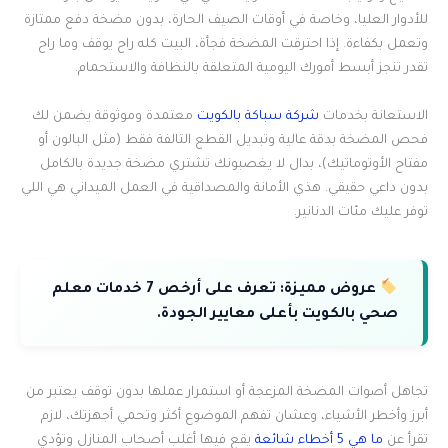
للأدوار العليا، وخاصة في أوقات الصيف الحارة، بدون مضخة دفع ممتازة
وتعمل بكفاءة. إذا احترقت المضخة فجأة، البيت كله راح يوقف وما راح
تقدر تنجز أبسط أمورك اليومية المتعلقة بالنظافة والاستحمام.
الاستعانة بخدمات
شركة سباكة بالكويت
معتمدة وموثوقة يضمن لك
فحص المضخة بدقة عالية وتبديل القطع التالفة فقط (مثل البالون أو
مفتاح الأوتوماتيك)، بدال لا يغصبونك تشتري مضخة جديدة بالكامل
بدون داعي حقيقي. هذي الأمانة والمصداقية في العمل الميداني هي اللي
توفر عليك مئات الدنانير.
عروض مميزة:
تعرف على أرخص 7 خدمات معلم
صحي بالكويت بأعلى معايير الجودة.
تجاهل أصوات المضخة المزعجة أو استمرار عملها بدون توقف يعتبر من
أبرز وأخطر الأشياء، وعشان تفهم الموضوع أكثر وتحمي أجهزتك، لازم
تقرأ عن
ما هي 5 أخطاء شائعة
يقع فيها أغلب أصحاب المنازل وتؤدي