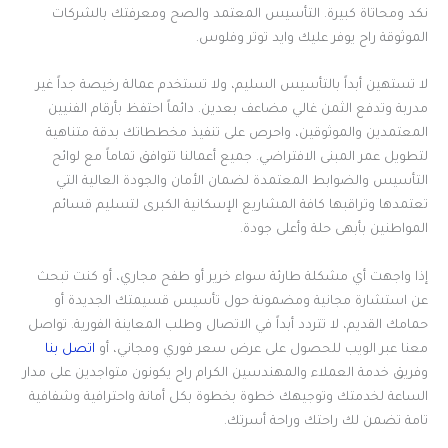
نكد ومحاتاة كبيرة. التأسيس المعتمد والصح ومعرفتك بالشركات
الموثوقة راح يوفر عليك وايد توتر وفلوس.
لا تستهين أبداً بالتأسيس السليم، ولا تستخدم عمالة رخيصة جداً غير
مدربة وتدفع الثمن غالي مضاعف بعدين. دائماً احتفظ بأرقام الفنيين
المعتمدين والموثوقين، واحرص على تنفيذ مخططاتك بدقة متناهية
لتطويل عمر المبنى الافتراضي. جميع أعمالنا تتوافق تماماً مع لوائح
التأسيس والضوابط المعتمدة لضمان الأمان والجودة العالية التي
تعتمدها وتراقبها كافة المشاريع الإسكانية الكبرى لتسليم قسائم
المواطنين بأبهى حلة وأعلى جودة.
إذا واجهت أي مشكلة طارئة سواء خرير أو طفح مجاري، أو كنت تبحث
عن استشارة مجانية ومضمونة حول تأسيس قسيمتك الجديدة أو
حمامك القديم، لا تتردد أبداً في الاتصال وطلب المعاينة الفورية. تواصل
معنا عبر الويب للحصول على عرض سعر فوري ومجاني، أو
اتصل بنا
وفريق خدمة العملاء والمهندسين الكرام راح يكونون متواجدين على مدار
الساعة لخدمتك وتوجيهك خطوة بخطوة بكل أمانة واحترافية وشفافية
تامة تضمن لك راحتك وراحة أسرتك.