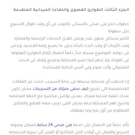
الجزء الثالث: الطوارئ القصوى والكفاءة الميدانية المتقدمة
خطوات حجز فني صحي باكستاني بالكويت في أي وقت طوال الأسبوع
بكل سهولة
الكثير يتساءل شلون يقدر يوصل لهذي الخدمات الرخيصة والممتازة
وقت الأزمات أو وقت البدء بالبناء بدون ما يضيع وقته المحدود ويدش
في دوامة. الموضوع بسيط جداً، دايماً احتفظ بأرقام الطوارئ الموثوقة
في تلفونك ولا تنطر ليما تصير المشكلة وتضيع وقتك في البحث
العشوائي وأنت متوتر وفي أمس الحاجة للمساعدة.
إذا لاحظت أي مشكلة بسيطة في بداية التسريب، ابحث عن المقالات
المتخصصة اللي تشرح
كيف تحمي منزلك من التسريبات
عشان تكون
عندك خلفية مبدئية تفيدك. بعدين تواصل مباشرة مع الجهة المختصة
واشرح لهم المشكلة بدقة عشان الفني يجيب معاه القطع والمكاين
المطلوبة من أول مرة وما يعطلك.
تأكد دايماً من الاتصال على خدمة
فني صحي 24 ساعة
لضمان وصوله
السريع والفعال في أوقات الليل المتأخرة أو الفجر، لأن سرعة الاستجابة