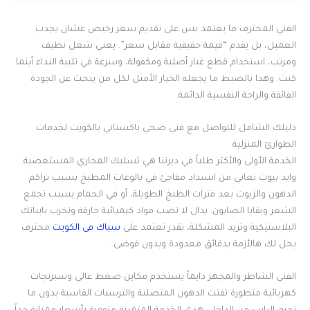
الفني المحترف ما يعتمد بس على تقديم سعر رخيص عشان يجذب
العميل، بل يقدم “قيمة حقيقية مقابل سعر”. يعني شغل نظيف
ومرتب، استخدام قطع غيار أصلية ومكفولة، وسرعة في تلبية النداء أينما
كنت. وهذا بالضبط ما يجعله الخيار الأمثل لكل من يبحث عن الجودة
الفائقة والراحة النفسية الدائمة.
دليلك الشامل للتواصل مع فني صحي باكستاني بالكويت لخدمات
الطوارئ المنزلية
الخدمة الأولى والأكثر طلباً في ديرتنا هي تسليك المجاري المستعصية.
وايد بيوت تعاني من انسداد مفاجئ في بالوعات المطبخ بسبب تراكم
الدهون والزيوت بعد فترات الطبخ الطويلة، أو في الحمام بسبب تجمع
الشعر وبقايا الصابون. بدال لا تصب مواد كيميائية حارقة وتخرب بايباتك
البلاستيكية وتزيد المشكلة، تقدر تعتمد على
سباك فى الكويت
محترف
يحل لك هالأزمة بدقائق معدودة وبدون فوضى.
الفني الشاطر والمجهز دايماً يستخدم مكاين ضغط عالي وسبرنجات
كهربائية متطورة تفتت الدهون المتصلبة والترسبات القاسية بدون ما