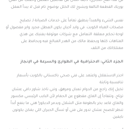
في هذا الفخ التجاري، دايماً اسأل عن تفاصيل العطل واطلب من الفني
يوريك القطعة التالفة ويشرح لك الخلل بوضوح تام قبل لا يبدأ العمل.
نفس الشيء والمبدأ ينطبق تماماً على خدمات الصيانة لـ تصليح
مضخات المياه الكويت. في وايد أحيان يكون العطل مجرد واير مفصول أو
لوحة تحكم معلقة. التعامل مع شركات موثوقة يغنيك عن هذي
المتاهات كلها ويحفظ مالك من الهدر المبالغ فيه ويحافظ على
ممتلكاتك من التلف.
الجزء الثاني: الاحترافية في الطوارئ والسرعة في الإنجاز
احذر الاستغلال واعتمد على فني صحي باكستاني بالكويت بأسعار
تنافسية وثابتة
تخيل إنك راجع من الدوام تعبان ومرهق، وتبي تاخذ شاور دافي عشان
ترتاح، وتتفاجأ إن الماي مقطوع عن الحمام لأن البايب الرئيسي مكسور
والماي قاعد يخر بالطوفة مثل الشلال ويدمر الديكور! هني ما ينفع أبداً
تنطر للصبح عشان تدور على فني أو تسأل الجيران اللي يمكن يكونون
نايمين.