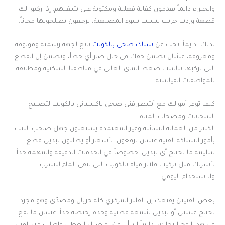
والخبراء دايماً يقدمون كفالة فعلية ومكتوبة على شغلهم. إذا ركبوا لك
قطعة وردت خربت بسبب سوء المصنعية، يرجعون يصلحونها مجاناً.
لذلك، دايماً ابحث عن
سباك صحي بالكويت
تابع لجهة رسمية وموثوقة
ومعروفة، عشان تضمن حقك في حال صار أي خطأ، وتضمن إن القطع
اللي يركبها تناسب ضغط الماي العالي في مناطقنا السكنية ومطابقة
للمواصفات القياسية.
كيف توفر أموالك مع أشطر فني صحي باكستاني بالكويت لتصليح
السخانات ومضخات المياه
الكثير من العمالة السائبة وغير المعتمدة يستغلون جهل صاحب البيت
بأمور السباكة الفنية عشان يرفعون الأسعار أو يطلبون تبديل قطع
سليمة ما تحتاج أي تبديل. خصوصاً في الخدمات الدقيقة والمهمة جداً
لأسرتك مثل تركيب فلاتر مياه بالكويت التي تنقي الماء للشرب
والاستخدام اليومي.
بعض الفنيين يقنعك إن الفلتر المركزي كله خربان ومصدّي وهو مجرد
يحتاج غسيل أو تبديل شمعة قطنية وحدة رخيصة جداً. عشان ما تقع