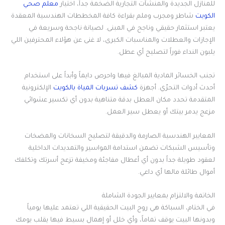
للمنازل الجديدة والمنشآت التجارية الضخمة جداً، اختيار
معلم صحي
الكويت
شاطر ومجرب وملم بقراءة كافة المخططات الهندسية المعقدة
يعتبر استثمار حقيقي وناجح في المبنى. لصيانة ناجحة وسريعة في
الإجازات والعطلات والمناسبات الكبرى، لا غنى عن هؤلاء المحترفين اللي
يلبون النداء فوراً لتصليح أي عطل.
تجنب الخسائر المادية المبالغ فيها واحرص دايماً وأبداً على استخدام
أحدث أدوات التحرّي. أجهزة
كشف تسربات المياة بالكويت
الإلكترونية
المتقدمة تحدد مكان العطل بدقة متناهية بدون أي تكسير عشوائي
مزعج يدمر بيتك أو يعطل سير العمل.
المعايير الهندسية الصارمة والدقيقة لتصليح السخانات والمضخات
وتأسيس الشبكات تضمن استدامة المواسير والتمديدات الداخلية
لعقود طويلة جداً بدون أي أعطال مفاجئة ومخيفة تزعج أسرتك وتكلفك
أموال طائلة مالها أي داعي.
الخاتمة والالتزام بمعايير الجودة الشاملة
في الختام، السباكة هي روح البيت الحقيقية اللي تعتمد عليها يومياً
وبدونها البيت يوقف تماماً، وأي خلل أو إهمال بسيط فيها يقلب يومك