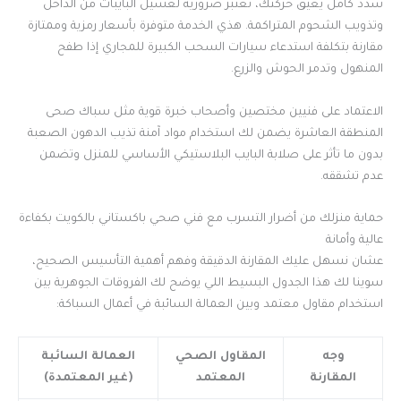
سدد كامل يعيق حركتك، تعتبر ضرورية لغسيل البايبات من الداخل
وتذويب الشحوم المتراكمة. هذي الخدمة متوفرة بأسعار رمزية وممتازة
مقارنة بتكلفة استدعاء سيارات السحب الكبيرة للمجاري إذا طفح
المنهول وتدمر الحوش والزرع.
الاعتماد على فنيين مختصين وأصحاب خبرة قوية مثل سباك صحى
المنطقة العاشرة يضمن لك استخدام مواد آمنة تذيب الدهون الصعبة
بدون ما تأثر على صلابة البايب البلاستيكي الأساسي للمنزل وتضمن
عدم تشققه.
حماية منزلك من أضرار التسرب مع فني صحي باكستاني بالكويت بكفاءة
عالية وأمانة
عشان نسهل عليك المقارنة الدقيقة وفهم أهمية التأسيس الصحيح،
سوينا لك هذا الجدول البسيط اللي يوضح لك الفروقات الجوهرية بين
استخدام مقاول معتمد وبين العمالة السائبة في أعمال السباكة:
وجه
المقاول الصحي
العمالة السائبة
المقارنة
المعتمد
(غير المعتمدة)