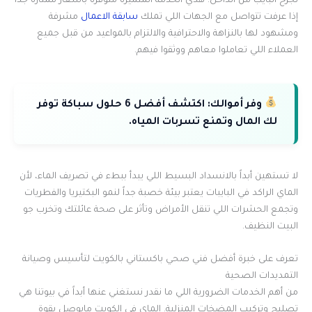
تجرح البايب من الداخل. هذي الخدمة المتميزة متوفرة بأسعار ممتازة جداً
إذا عرفت تتواصل مع الجهات اللي تملك
سابقة الاعمال
مشرفة
ومشهود لها بالنزاهة والاحترافية والالتزام بالمواعيد من قبل جميع
العملاء اللي تعاملوا معاهم ووثقوا فيهم.
وفر أموالك:
اكتشف أفضل 6 حلول سباكة توفر
لك المال وتمنع تسربات المياه.
لا تستهين أبداً بالانسداد البسيط اللي يبدأ ببطء في تصريف الماء، لأن
الماي الراكد في البايبات يعتبر بيئة خصبة جداً لنمو البكتيريا والفطريات
وتجمع الحشرات اللي تنقل الأمراض وتأثر على صحة عائلتك وتخرب جو
البيت النظيف.
تعرف على خبرة أفضل فني صحي باكستاني بالكويت لتأسيس وصيانة
التمديدات الصحية
من أهم الخدمات الضرورية اللي ما نقدر نستغني عنها أبداً في بيوتنا هي
تصليح وتركيب المضخات المنزلية. الماي في الكويت مايوصل بقوة