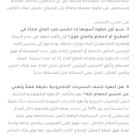
ليلية بسيطة جداً وموضحة مسبقاً دون أي استغلال لحاجتك الماسة،
وستحصل على فاتورة مفصلة وكفالة على الإصلاح تضمن حقك بالكامل.
فني صحي باكستاني
3. شنو أول خطوة أسويها إذا انكسر بايب الماي فجأة في
المطبخ أو الحمام والماي قوي؟
أول وأهم خطوة هي عدم الارتباك
والهدوء التام لتفادي اتخاذ قرارات خاطئة. توجه فوراً إلى محبس الماء
الرئيسي الخاص بالحمام أو المطبخ (عادة يكون تحت المغسلة أو فوق
الباب بالديكور) وقم بإغلاقه لقطع الماء. إذا لم تجده بسرعة، اصعد
للسطح وأغلق المحبس الرئيسي المجاور لخزان الماء. بعد إيقاف الخرير
وتأمين المكان، اتصل بفني السباكة لحل المشكلة جذرياً.
4. هل أجهزة كشف التسربات الإلكترونية دقيقة فعلاً وتغني
عن تكسير الحمام كله؟
نعم بالتأكيد، الأجهزة التكنولوجية الحديثة
(مثل الكاميرات الحرارية وأجهزة الذبذبات الصوتية الحساسة جداً) دقيقة
جداً بنسبة تزيد عن 95% في تحديد نقطة الخرير المخفية داخل الجدار
الإسمنتي أو تحت السيراميك الباهظ الثمن. استخدامها يوفر عليك
تكسير الحمام بالكامل، حيث يقوم الفني المتمرس بتكسير بلاطة واحدة
فقط فوق نقطة العطل لإصلاح البايب المكسور، مما يوفر مئات الدنانير