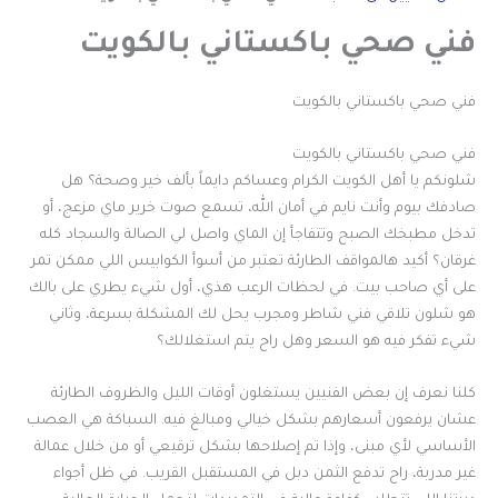
فني صحي باكستاني بالكويت
فني صحي باكستاني بالكويت
فني صحي باكستاني بالكويت
شلونكم يا أهل الكويت الكرام وعساكم دايماً بألف خير وصحة؟ هل
صادفك بيوم وأنت نايم في أمان الله، تسمع صوت خرير ماي مزعج، أو
تدخل مطبخك الصبح وتتفاجأ إن الماي واصل لي الصالة والسجاد كله
غرقان؟ أكيد هالمواقف الطارئة تعتبر من أسوأ الكوابيس اللي ممكن تمر
على أي صاحب بيت. في لحظات الرعب هذي، أول شيء يطري على بالك
هو شلون تلاقي فني شاطر ومجرب يحل لك المشكلة بسرعة، وثاني
شيء تفكر فيه هو السعر وهل راح يتم استغلالك؟
كلنا نعرف إن بعض الفنيين يستغلون أوقات الليل والظروف الطارئة
عشان يرفعون أسعارهم بشكل خيالي ومبالغ فيه. السباكة هي العصب
الأساسي لأي مبنى، وإذا تم إصلاحها بشكل ترقيعي أو من خلال عمالة
غير مدربة، راح تدفع الثمن دبل في المستقبل القريب. في ظل أجواء