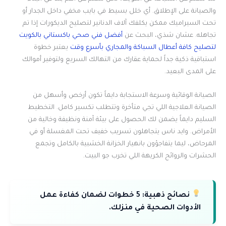
والصيانة على الإطلاق. أي خلل بسيط في بايب مخفي داخل الجدار أو
تحت السيراميك ممكن يكلفك آلاف الدنانير لتصليح الديكورات إذا تم
تجاهله. عشان شذي، البحث عن
أفضل فني صحي باكستاني بالكويت
لتصليح كافة أعطال السباكة والمجاري بأسرع وقت
يعتبر خطوة
استباقية ذكية جداً لحماية عقارك من التهالك السريع ولتوفير أموالك
على المدى البعيد.
الصيانة الوقائية وسرعة الاستجابة دايماً تكون أرخص وأسهل من
الصيانة العلاجية اللي تجي متأخرة وتتطلب تكسير كامل. التخطيط
السليم دايماً يضمن لك الحصول على بيئة آمنة ونظيفة وخالية من
الأمراض. وايد ناس يتجاهلون تسريب خفيف تحت المغسلة أو في
المرحاض، ليما يتفاجؤون بانهيار الخزانة الخشبية بالكامل وتجمع
الحشرات والروائح الكريهة اللي تخرب جو البيت.
نصائح ذهبية:
5 خطوات لضمان كفاءة عمل
الأدوات الصحية في منزلك.