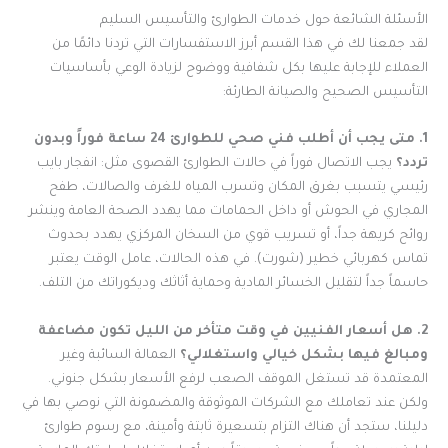
الأسئلة الشائعة حول خدمات الطوارئ والتأسيس السليم
لقد جمعنا لك في هذا القسم أبرز الاستفسارات التي تردنا دائمًا من
العملاء للإجابة عليها بكل شفافية ووضوح لزيادة الوعي بأساسيات
التأسيس الصحيح والصيانة الطارئة:
1. متى يجب أن أطلب فني صحي للطوارئ 24 ساعة فوراً وبدون
تردد؟
يجب الاتصال فوراً في حالات الطوارئ القصوى مثل: انفجار بايب
رئيسي يتسبب بغرق المكان وتسرب المياه للغرف والصالات، طفح
المجاري في الحوش أو داخل الحمامات مما يهدد الصحة العامة وينشر
روائح كريهة جداً، أو تسريب قوي من السخان المركزي يهدد بحدوث
تماس كهربائي خطير (شورت). في هذه الحالات، عامل الوقت يعتبر
حاسماً جداً لتقليل الخسائر المادية وحماية أثاثك وديكوراتك من التلف.
2. هل أسعار الفنيين في وقت متأخر من الليل تكون مضاعفة
ومبالغ فيها بشكل خيالي واستغلالي؟
العمالة السائبة وغير
المعتمدة قد تستغل الموقف الصعب لرفع الأسعار بشكل جنوني.
ولكن عند تعاملك مع الشركات الموثوقة والمضمونة التي نوصي بها في
دليلنا، ستجد أن هناك التزام بتسعيرة ثابتة وأمينة، مع رسوم طوارئ