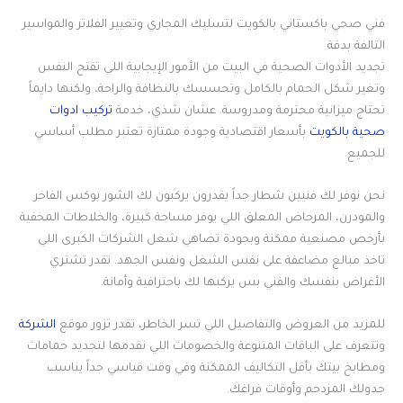
فني صحي باكستاني بالكويت لتسليك المجاري وتغيير الفلاتر والمواسير
التالفة بدقة
تجديد الأدوات الصحية في البيت من الأمور الإيجابية اللي تفتح النفس
وتغير شكل الحمام بالكامل وتحسسك بالنظافة والراحة، ولكنها دايماً
تحتاج ميزانية محترمة ومدروسة. عشان شذي، خدمة
تركيب ادوات
صحية بالكويت
بأسعار اقتصادية وجودة ممتازة تعتبر مطلب أساسي
للجميع.
نحن نوفر لك فنيين شطار جداً يقدرون يركبون لك الشور بوكس الفاخر
والمودرن، المرحاض المعلق اللي يوفر مساحة كبيرة، والخلاطات المخفية
بأرخص مصنعية ممكنة وبجودة تضاهي شغل الشركات الكبرى اللي
تاخذ مبالغ مضاعفة على نفس الشغل ونفس الجهد. تقدر تشتري
الأغراض بنفسك والفني بس يركبها لك باحترافية وأمانة.
للمزيد من العروض والتفاصيل اللي تسر الخاطر، تقدر تزور موقع
الشركة
وتتعرف على الباقات المتنوعة والخصومات اللي نقدمها لتجديد حمامات
ومطابخ بيتك بأقل التكاليف الممكنة وفي وقت قياسي جداً يناسب
جدولك المزدحم وأوقات فراغك.