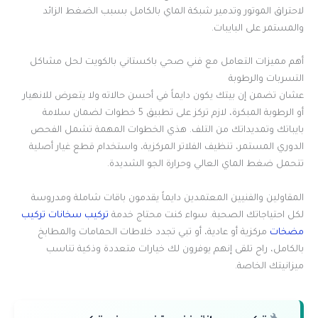
لاحتراق الموتور وتدمير شبكة الماي بالكامل بسبب الضغط الزائد
والمستمر على البايبات.
أهم مميزات التعامل مع فني صحي باكستاني بالكويت لحل مشاكل
التسربات والرطوبة
عشان تضمن إن بيتك يكون دايماً في أحسن حالاته ولا يتعرض للانهيار
أو الرطوبة المبكرة، لازم تركز على تطبيق 5 خطوات لضمان سلامة
بايباتك وتمديداتك من التلف. هذي الخطوات المهمة تشمل الفحص
الدوري المستمر، تنظيف الفلاتر المركزية، واستخدام قطع غيار أصلية
تتحمل ضغط الماي العالي وحرارة الجو الشديدة.
المقاولين والفنيين المعتمدين دايماً يقدمون باقات شاملة ومدروسة
لكل احتياجاتك الصحية. سواء كنت محتاج خدمة
تركيب سخانات تركيب
مضخات
مركزية أو عادية، أو تبي تجدد خلاطات الحمامات والمطابخ
بالكامل، راح تلقى إنهم يوفرون لك خيارات متعددة وذكية تناسب
ميزانيتك الخاصة.