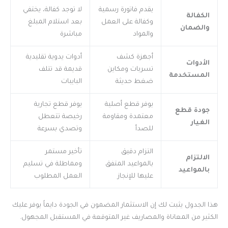
يقدم فاتورة رسمية
لا توجد كفالة، يختفي
الكفالة
وكفالة على العمل
بعد استلام المبلغ
والضمان
والمواد
مباشرة
أجهزة كشف
أدوات يدوية تقليدية
الأدوات
تسربات ومكاين
قديمة قد تتلف
المستخدمة
ضغط حديثة
البايبات
يوفر قطع أصلية
يوفر قطع تجارية
جودة قطع
معتمدة ومقاومة
رخيصة تتعطل
الغيار
للصدأ
وتصدي بسرعة
التزام دقيق
تأخير مستمر
الالتزام
بالمواعيد المتفق
ومماطلة في تسليم
بالمواعيد
عليها للإنجاز
العمل المطلوب
هذا الجدول يثبت لك إن الاستثمار المضمون في الجودة دايماً يوفر عليك
الكثير من المعاناة والمصاريف غير المتوقعة في المستقبل المجهول.