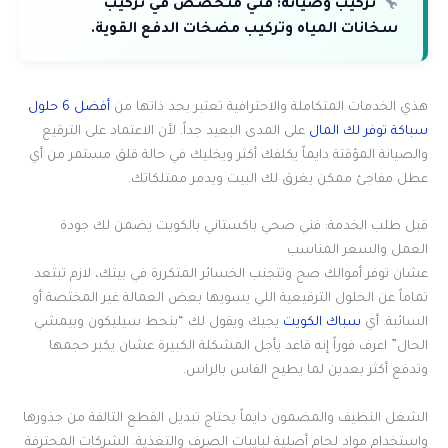
تركيب وصيانة:
فني متخصص في تركيب
سخانات المياه وتركيب مضخات الدفع القوية.
هذي الخدمات المتكاملة والاحترافية تعتبر بحد ذاتها من
أفضل 6 حلول
سباكة توفر لك المال
على المدى البعيد جداً. لأن الاعتماد على الترقيع
والصيانة المؤقتة دايماً يكلفك أكثر ويخليك في حالة قلق مستمر من أي
عطل مفاجئ ممكن يغرق لك البيت ويدمر ممتلكاتك.
قبل طلب الخدمة: فني صحي باكستاني بالكويت يضمن لك جودة
العمل والسعر المناسب
عشان توفر أموالك صح وتتجنب الخسائر المتكررة في بيتك، لازم تبتعد
تماماً عن الحلول الترقيعية اللي يسويها بعض العمالة غير المختصة أو
السائبة. أي
سباك الكويت
يجيك ويقول لك “بنحط سيليكون وبيمشي
الحال” اعرف فوراً إنه قاعد يأجل المشكلة الكبيرة عشان يكبر حجمها
وتدفع أكثر بعدين لما يطيح الفاس بالراس.
الشغل النظيف والمضمون دايماً يحتاج تبديل القطع التالفة من جذورها
واستخدام مواد لحام أصلية لبايبات الصرف والتغذية. الشركات المحترفة