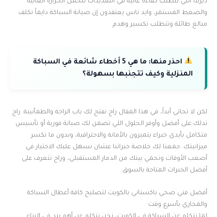
ديرتنا اللي تتطلب كفاءة عالية في التمديدات لتحمل الحرارة العالية
والضغط المستمر، وايد ناس يعتقدون إن صيانة السباكة دايماً تكلف
مبالغ طائلة وتتطلب تكسير وهدم.
احذر منها:
ما هي 5 أخطاء شائعة في السباكة
المنزلية وكيف تتجنبها بسهولة؟
لكن لا تحاتي أبداً، في هذا المقال راح نفتح لك باب الراحة والطمأنينة. راح
ندلك على أفضل وأوفر الحلول اللي تضمن لك صيانة فورية أو تأسيس
متكامل بأيدي خبراء يتميزون بالأمانة والاحترافية، وبدون ما تكسر
ميزانيتك. جمعنا لك خلاصة خبراتنا عشان نسهل عليك الاختيار في
أصعب الأوقات ونحمي بيتك من الدمار المستقبلي، وراح نتعرف على
أفضل الخبرات المتاحة بالسوق.
أفضل فني صحي باكستاني بالكويت لتصليح كافة أعطال السباكة
والمجاري بأسرع وقت
لما نتكلم عن السباكة في الكويت، نحن نتكلم عن أهم بند في البناء