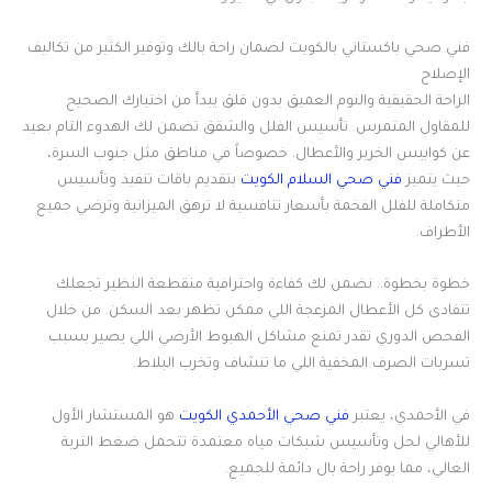
فني صحي باكستاني بالكويت لضمان راحة بالك وتوفير الكثير من تكاليف
الإصلاح
الراحة الحقيقية والنوم العميق بدون قلق يبدأ من اختيارك الصحيح
للمقاول المتمرس. تأسيس الفلل والشقق تضمن لك الهدوء التام بعيد
عن كوابيس الخرير والأعطال. خصوصاً في مناطق مثل جنوب السرة،
حيث يتميز
فني صحي السلام الكويت
بتقديم باقات تنفيذ وتأسيس
متكاملة للفلل الفخمة بأسعار تنافسية لا ترهق الميزانية وترضي جميع
الأطراف.
خطوة بخطوة.. نضمن لك كفاءة واحترافية منقطعة النظير تجعلك
تتفادى كل الأعطال المزعجة اللي ممكن تظهر بعد السكن. من خلال
الفحص الدوري تقدر تمنع مشاكل الهبوط الأرضي اللي يصير بسبب
تسربات الصرف المخفية اللي ما تنشاف وتخرب البلاط.
في الأحمدي، يعتبر
فني صحي الأحمدي الكويت
هو المستشار الأول
للأهالي لحل وتأسيس شبكات مياه معتمدة تتحمل ضغط التربة
العالي، مما يوفر راحة بال دائمة للجميع.