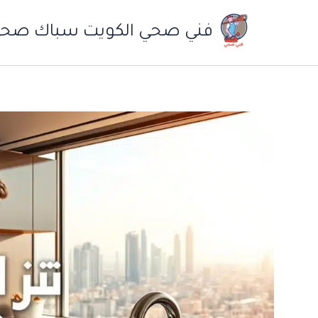
خطي
لى
فني صحي الكويت سباك صح
لمحتوى