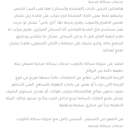
خدمات سباكة صحية
هالمكاين الثنتين بالذات (المضخة والسخان) هما قلب البيت النابض.
تركيبهم غلط يعني كارثة. المضخة لازم تتركب على قاعدة ربل عشان
تمتص الاهتزاز والصوت، ولازم ينحط لها “باي باس” عشان لو خربت
تقدر تستخدم ماي البلدية المباشر. أما السخان المركزي، فلازم يتركب له
فلاتر لتنقية الماي قبل لا يدخل السخان، عشان ما يتكلس ويحترق
الشمع ماله، ولازم نشيك على صمامات الأمان (السيفتي فالف) عشان
نمنع انفجاره.
اعتمد على شركة سباكة بالكويت خدمات سباكة صحية لضمان بيئة
نظيفة خالية من الروائح
الريحة الكريهة اللي تطلع من الحمامات غالباً سببها تفريغ في كوع
الريحة (البي تراب) أو نقص في بايبات التهوية بالسطح. الفني الشاطر
يعرف شلون يعالج هالمشكلة بتركيب هوايات أو تعديل مستوى الصرف
عشان يمنع الغازات السامة ترجع لداخل البيت وتأذي صدور عيالك. البيئة
النظيفة تبدأ من مجاري سليمة ونظيفة.
من الصفر حتى التسليم.. تأسيس كامل مع شركة سباكة بالكويت
خدمات سباكة صحية