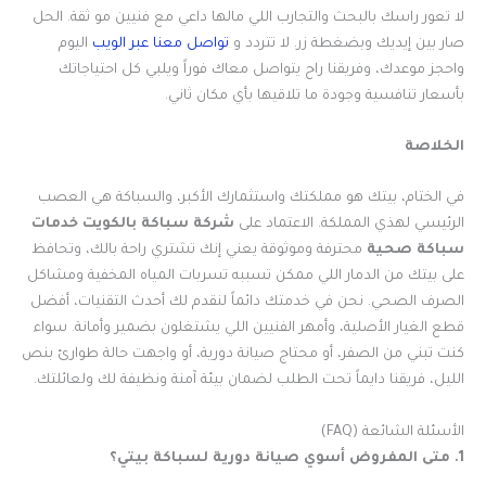
لا تعور راسك بالبحث والتجارب اللي مالها داعي مع فنيين مو ثقة. الحل
صار بين إيديك وبضغطة زر. لا تتردد و
تواصل معنا عبر الويب
اليوم
واحجز موعدك، وفريقنا راح يتواصل معاك فوراً ويلبي كل احتياجاتك
بأسعار تنافسية وجودة ما تلاقيها بأي مكان ثاني.
الخلاصة
في الختام، بيتك هو مملكتك واستثمارك الأكبر، والسباكة هي العصب
الرئيسي لهذي المملكة. الاعتماد على
شركة سباكة بالكويت خدمات
سباكة صحية
محترفة وموثوقة يعني إنك تشتري راحة بالك، وتحافظ
على بيتك من الدمار اللي ممكن تسببه تسربات المياه المخفية ومشاكل
الصرف الصحي. نحن في خدمتك دائماً لنقدم لك أحدث التقنيات، أفضل
قطع الغيار الأصلية، وأمهر الفنيين اللي يشتغلون بضمير وأمانة. سواء
كنت تبني من الصفر، أو محتاج صيانة دورية، أو واجهت حالة طوارئ بنص
الليل، فريقنا دايماً تحت الطلب لضمان بيئة آمنة ونظيفة لك ولعائلتك.
الأسئلة الشائعة (FAQ)
1. متى المفروض أسوي صيانة دورية لسباكة بيتي؟