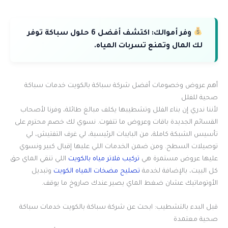
وفر أموالك:
اكتشف أفضل 6 حلول سباكة توفر
لك المال وتمنع تسربات المياه.
أهم عروض وخصومات أفضل شركة سباكة بالكويت خدمات سباكة
صحية للفلل
لأننا ندري إن بناء الفلل وتشطيبها يكلف مبالغ طائلة، وفرنا لأصحاب
القسائم الجديدة باقات وعروض ما تتفوت. نسوي لك خصم محترم على
تأسيس الشبكة كاملة، من البايبات الرئيسية، لي غرف التفتيش، لي
توصيلات السطح. ومن ضمن الخدمات اللي عليها إقبال كبير ونسوي
عليها عروض مستمرة هي
تركيب فلاتر مياه بالكويت
اللي تنقي الماي حق
كل البيت، بالإضافة لخدمة
تصليح مضخات المياه الكويت
وتبديل
الأوتوماتيك عشان ضغط الماي يصير عندك صاروخ ما يوقف.
قبل البدء بالتشطيب: ابحث عن شركة سباكة بالكويت خدمات سباكة
صحية معتمدة