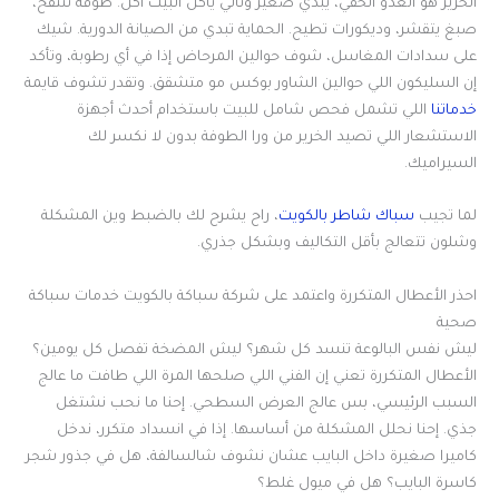
الخرير هو العدو الخفي، يبدي صغير وتالي يأكل البيت أكل. طوفة تنتفخ،
صبغ يتقشر، وديكورات تطيح. الحماية تبدي من الصيانة الدورية. شيك
على سدادات المغاسل، شوف حوالين المرحاض إذا في أي رطوبة، وتأكد
إن السليكون اللي حوالين الشاور بوكس مو متشقق. وتقدر تشوف قايمة
خدماتنا
اللي تشمل فحص شامل للبيت باستخدام أحدث أجهزة
الاستشعار اللي تصيد الخرير من ورا الطوفة بدون لا نكسر لك
السيراميك.
لما تجيب
سباك شاطر بالكويت
، راح يشرح لك بالضبط وين المشكلة
وشلون تتعالج بأقل التكاليف وبشكل جذري.
احذر الأعطال المتكررة واعتمد على شركة سباكة بالكويت خدمات سباكة
صحية
ليش نفس البالوعة تنسد كل شهر؟ ليش المضخة تفصل كل يومين؟
الأعطال المتكررة تعني إن الفني اللي صلحها المرة اللي طافت ما عالج
السبب الرئيسي، بس عالج العرض السطحي. إحنا ما نحب نشتغل
جذي. إحنا نحلل المشكلة من أساسها. إذا في انسداد متكرر، ندخل
كاميرا صغيرة داخل البايب عشان نشوف شالسالفة، هل في جذور شجر
كاسرة البايب؟ هل في ميول غلط؟