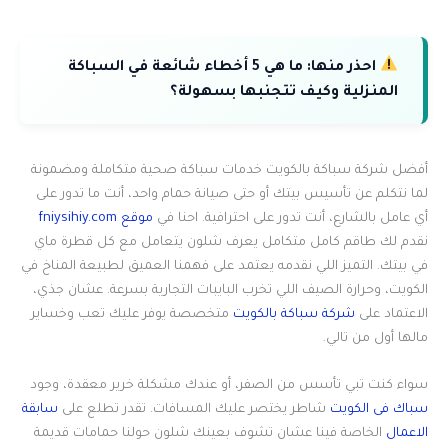
احذر منها:
ما هي 5 أخطاء شائعة في السباكة
المنزلية وكيف تتجنبها بسهولة؟
أفضل شركة سباكة بالكويت خدمات سباكة صحية متكاملة ومضمونة
لما نتكلم عن تأسيس بيتك أو حتى صيانة حمام واحد، أنت ما تدور على
أي عامل بالشارع، أنت تدور على احترافية. احنا في
موقع fniysihiy.com
نقدم لك طاقم كامل متكامل يعرف شلون يتعامل مع كل قطرة ماي
في بيتك. التميز اللي نقدمه يعتمد على فهمنا العميق لطبيعة المناخ في
الكويت، وحرارة الصيف اللي تخرب البايبات التجارية بسرعة. عشان جذي،
الاعتماد على
شركة سباكة بالكويت
متخصصة يوفر عليك تعب وخساير
مالها أول من تالي.
سواء كنت تبي تأسس من الصفر، أو عندك مشكلة خرير معقدة، وجود
سباك فى الكويت
شاطر يختصر عليك المسافات. تقدر تطلع على
سابقة
الاعمال
الخاصة فينا عشان تشوف بعينك شلون حولنا حمامات قديمة