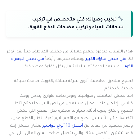
تركيب وصيانة:
فني متخصص في تركيب
سخانات المياه وتركيب مضخات الدفع القوية.
هذي التقنيات متوفرة لجميع عملائنا في مختلف المناطق، مثلاً نقدر نوفر
لك
فني صحي مبارك الكبير
يوصلك بسرعة، وأيضاً
فني صحي الجهراء
الكويت
مستعد لخدمة أهالينا بالشمال بكل كفاءة ومصداقية.
لجميع مناطق العاصمة: أقوى شركة سباكة بالكويت خدمات سباكة
صحية بخدمتكم
احنا نغطي العاصمة وضواحيها ونوفر طاقم طوارئ يتدخل بوقت
قياسي. إذا كان عندك عطل مستعجل في نص الليل، ما يحتاج تنطر
للصبح والماي يخرب أثاثك. سياراتنا مجهزة بكل القطع اللي ممكن
تتخيلها. ولأن التأسيس الصح هو الأهم، لازم تعرف تختار القطع عدل،
وتقدر تستفيد من مقالنا عن
أفضل 10 أنواع مواسير
عشان تضمن إنك
قاعد تشتري الأفضل لبيتك واللي يتحمل ضغط الماي العالي اللي يجي