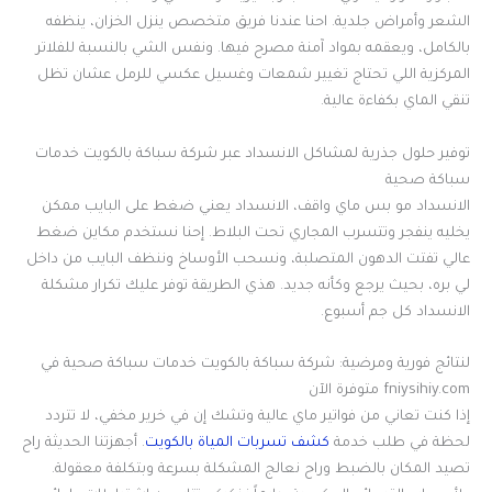
الشعر وأمراض جلدية. احنا عندنا فريق متخصص ينزل الخزان، ينظفه
بالكامل، ويعقمه بمواد آمنة مصرح فيها. ونفس الشي بالنسبة للفلاتر
المركزية اللي تحتاج تغيير شمعات وغسيل عكسي للرمل عشان تظل
تنقي الماي بكفاءة عالية.
توفير حلول جذرية لمشاكل الانسداد عبر شركة سباكة بالكويت خدمات
سباكة صحية
الانسداد مو بس ماي واقف، الانسداد يعني ضغط على البايب ممكن
يخليه ينفجر وتتسرب المجاري تحت البلاط. إحنا نستخدم مكاين ضغط
عالي تفتت الدهون المتصلبة، ونسحب الأوساخ وننظف البايب من داخل
لي بره، بحيث يرجع وكأنه جديد. هذي الطريقة توفر عليك تكرار مشكلة
الانسداد كل جم أسبوع.
لنتائج فورية ومرضية: شركة سباكة بالكويت خدمات سباكة صحية في
fniysihiy.com متوفرة الآن
إذا كنت تعاني من فواتير ماي عالية وتشك إن في خرير مخفي، لا تتردد
لحظة في طلب خدمة
كشف تسربات المياة بالكويت
. أجهزتنا الحديثة راح
تصيد المكان بالضبط وراح نعالج المشكلة بسرعة وبتكلفة معقولة.