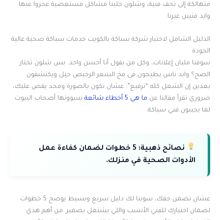
متهالكة إلى تحف فنية، وشلون حلينا مشاكل مستعصية عجزوا عنها
وايد فنيين غيرنا.
الدليل الشامل لاختيار شركة سباكة بالكويت خدمات سباكة صحية عالية
الجودة
سوقنا مليان إعلانات، وكل من يقول أنا أحسن واحد. بس شلون تختار
الصح؟ وايد ناس يطيحون في فخ السعر الرخيص حيل ويكتشفون
بعدين إن الشغل كله “ترقيع”. عشان تكون بالصورة ومحد يقص عليك،
ضروري تقرأ مقالنا عن
ما هي 5 أخطاء شائعة
يسوونها أصحاب البيوت
لما يجيبون فني سباكة.
نصائح ذهبية:
5 خطوات لضمان كفاءة عمل
الأدوات الصحية في منزلك.
عشان تضمن حقك، سوينا لك دليل سريع وبسيط يوضح 5 خطوات
لضمان اختيارك للفني الأنسب واللي يشتغل بضمير. من أهم هذي