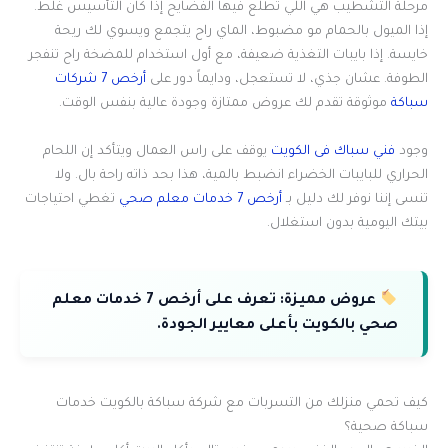
مرحلة التشطيب هي اللي تطلع فيها الفضايح إذا كان التأسيس غلط.
إذا الميول بالحمام مو مضبوط، الماي راح يتجمع ويسوي لك ريحة
خايسة. إذا بايبات التغذية ضعيفة، مع أول استخدام للمضخة راح تنفجر
الطوفة. عشان جذي، لا تستعجل، ودايماً دور على
أرخص 7 شركات
سباكة
موثوقة تقدم لك عروض ممتازة وجودة عالية بنفس الوقت.
وجود
فني سباك فى الكويت
يوقف على راس العمال ويتأكد إن اللحام
الحراري للبايبات الخضراء انضبط بالمية، هذا بحد ذاته راحة بال. ولا
تنسى إننا نوفر لك دليل بـ
أرخص 7 خدمات معلم صحي
تغطي احتياجات
بيتك اليومية بدون استغلال.
عروض مميزة:
تعرف على أرخص 7 خدمات معلم
صحي بالكويت بأعلى معايير الجودة.
كيف تحمي منزلك من التسربات مع شركة سباكة بالكويت خدمات
سباكة صحية؟