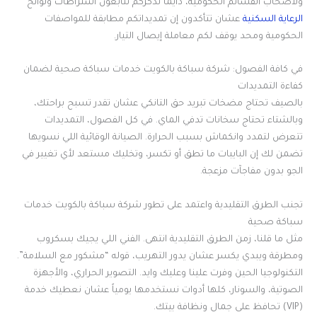
ولأصحاب القسائم الحكومية، دايماً نذكركم تتابعون اشتراطات ولوائح
الرعاية السكنية
عشان تتأكدون إن تمديداتكم مطابقة للمواصفات
الحكومية ومحد يوقف لكم معاملة إيصال التيار.
في كافة الفصول: شركة سباكة بالكويت خدمات سباكة صحية لضمان
كفاءة التمديدات
بالصيف تحتاج مضخات تبريد حق التانكي عشان تقدر تسبح براحتك،
وبالشتاء تحتاج سخانات تدفي الماي. في كل الفصول، التمديدات
تتعرض لتمدد وانكماش بسبب الحرارة. الصيانة الوقائية اللي نسويها
تضمن لك إن البايبات ما تطق أو تكسر، وتخليك مستعد لأي تغيير في
الجو بدون مفاجآت مزعجة.
تجنب الطرق التقليدية واعتمد على تطور شركة سباكة بالكويت خدمات
سباكة صحية
مثل ما قلنا، زمن الطرق التقليدية انتهى. الفني اللي يجيك بسكروب
ومطرقة ويبدي يكسر عشان يدور التهريب، قوله “مشكور مع السلامة”.
التكنولوجيا الحين وفرت علينا وعليك وايد. التصوير الحراري، والأجهزة
الصوتية، والسونار، كلها أدوات نستخدمها يومياً عشان نعطيك خدمة
(VIP) تحافظ على جمال ونظافة بيتك.