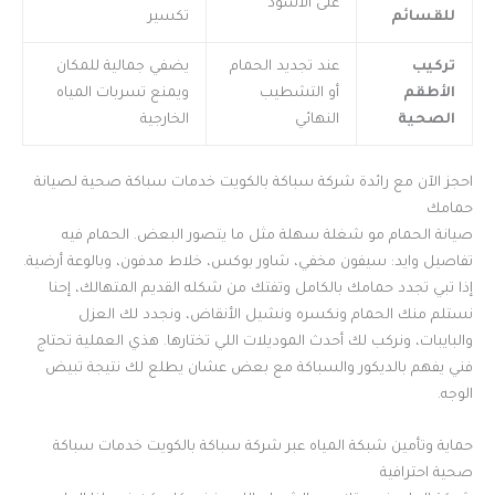
على الأسود
للقسائم
تكسير
تركيب
عند تجديد الحمام
يضفي جمالية للمكان
الأطقم
أو التشطيب
ويمنع تسربات المياه
الصحية
النهائي
الخارجية
احجز الآن مع رائدة شركة سباكة بالكويت خدمات سباكة صحية لصيانة
حمامك
صيانة الحمام مو شغلة سهلة مثل ما يتصور البعض. الحمام فيه
تفاصيل وايد: سيفون مخفي، شاور بوكس، خلاط مدفون، وبالوعة أرضية.
إذا تبي تجدد حمامك بالكامل وتفتك من شكله القديم المتهالك، إحنا
نستلم منك الحمام ونكسره ونشيل الأنقاض، ونجدد لك العزل
والبايبات، ونركب لك أحدث الموديلات اللي تختارها. هذي العملية تحتاج
فني يفهم بالديكور والسباكة مع بعض عشان يطلع لك نتيجة تبيض
الوجه.
حماية وتأمين شبكة المياه عبر شركة سباكة بالكويت خدمات سباكة
صحية احترافية