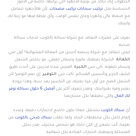
الخطوات إنك تتأكد من نوعية الأجهزة اللي يركبها، خاصة في الأمور
الحساسة مثل
تركيب سخانات تركيب مضخات
، لأن هالأجهزة تتعامل
مع ضغط عالي وكهربا وماي بنفس الوقت، وأي غلطة فيها مو زينة لك
ولبيتك.
تعرف على مميزات التعاقد مع شركة سباكة بالكويت خدمات سباكة
صحية
ليش تتعاقد مع شركة رسمية أحسن من العمالة العشوائية؟ أول شي
الكفالة
. الشركة تعطيك فاتورة وضمان حقيقي، مو يخلص الشغل
ويسكر تليفونه. ثاني شي
الخبرة
. الفنيين عندنا مدربين على أحدث طرق
كشف الخرير وتأسيس القسائم. ثالث شي
التوفير
. إي نعم التوفير! لأن
الشغل الصح من أول مرة يغنيك عن التكسير بعد سنة، وهذا بروحه
يعتبر وفرة بميزانيتك. وتقدر تتعرف أكثر على
أفضل 6 حلول سباكة توفر
لك المال
واللي نطبقها بكل مشاريعنا.
أي
سباك الكويت
يشتغل معانا يكون خاضع لاختبارات دقيقة، وعنده
إلمام كامل بكل مخططات البناء. ولما تطلب
سباك صحي بالكويت
من
طرفنا، أنت تضمن إن اللي جايك هو شخص محترف، يقدر يحلل
المشكلة ويعطيك الخيارات المتاحة بكل شفافية.