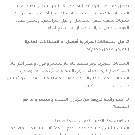
يفضل عمل صيانة وقائية شاملة كل 6 أشهر، تشمل تنظيف فلاتر
السخانات والمضخات، غسيل خزانات المياه، التأكد من عدم وجود أي
تسربات مخفية أسفل المغاسل أو حول المراحيض، وفحص كفاءة
العوامات داخل الخزانات لضمان عدم طفح الماء.
2. هل السخانات المركزية أفضل أم السخانات العادية
(المركزية لكل حمام)؟
السخانات المركزية توفر ضغط ماء حار مستمر وأقوى، وتعتبر أكثر أماناً
لأنها توضع خارج الحمامات (في السطح غالباً)، كما أنها أوفر في
استهلاك الكهرباء على المدى الطويل. لكنها تتطلب تمديدات وتأسيس
خاص من بداية بناء المنزل.
3. أشم رائحة كريهة من مجاري الحمام باستمرار، ما هو
السبب؟
شركة سباكة بالكويت خدمات سباكة صحية
السبب الرئيسي غالباً هو جفاف “كوع الريحة” (البي تراب) من الماء، مما