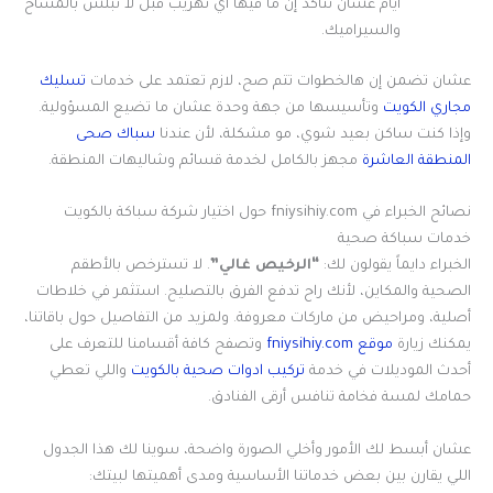
أيام عشان نتأكد إن ما فيها أي تهريب قبل لا نبلش بالمساح
والسيراميك.
عشان تضمن إن هالخطوات تتم صح، لازم تعتمد على خدمات
تسليك
مجاري الكويت
وتأسيسها من جهة وحدة عشان ما تضيع المسؤولية.
وإذا كنت ساكن بعيد شوي، مو مشكلة، لأن عندنا
سباك صحى
المنطقة العاشرة
مجهز بالكامل لخدمة قسائم وشاليهات المنطقة.
نصائح الخبراء في fniysihiy.com حول اختيار شركة سباكة بالكويت
خدمات سباكة صحية
الخبراء دايماً يقولون لك:
“الرخيص غالي”
. لا تسترخص بالأطقم
الصحية والمكاين، لأنك راح تدفع الفرق بالتصليح. استثمر في خلاطات
أصلية، ومراحيض من ماركات معروفة. ولمزيد من التفاصيل حول باقاتنا،
يمكنك زيارة
موقع fniysihiy.com
وتصفح كافة أقسامنا للتعرف على
أحدث الموديلات في خدمة
تركيب ادوات صحية بالكويت
واللي تعطي
حمامك لمسة فخامة تنافس أرقى الفنادق.
عشان أبسط لك الأمور وأخلي الصورة واضحة، سوينا لك هذا الجدول
اللي يقارن بين بعض خدماتنا الأساسية ومدى أهميتها لبيتك: