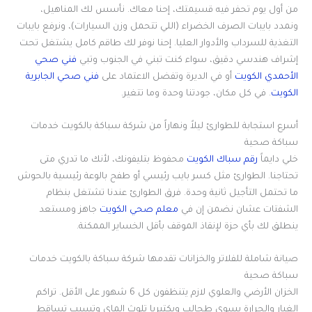
من أول يوم تحفر فيه قسيمتك، إحنا معاك. نأسس لك المناهيل،
ونمدد بايبات الصرف الخضراء (اللي تتحمل وزن السيارات)، ونرفع بايبات
التغذية للسرداب والأدوار العليا. إحنا نوفر لك طاقم كامل يشتغل تحت
إشراف هندسي دقيق، سواء كنت تبني في الجنوب وتبي
فني صحي
الأحمدي الكويت
أو في الديرة وتفضل الاعتماد على
فني صحي الجابرية
الكويت
. في كل مكان، جودتنا وحدة وما تتغير.
أسرع استجابة للطوارئ ليلاً ونهاراً من شركة سباكة بالكويت خدمات
سباكة صحية
خلي دايماً
رقم سباك الكويت
محفوظ بتليفونك، لأنك ما تدري متى
تحتاجنا. الطوارئ مثل كسر بايب رئيسي أو طفح بالوعة رئيسية بالحوش
ما تحتمل التأجيل ثانية وحدة. فرق الطوارئ عندنا تشتغل بنظام
الشفتات عشان نضمن إن في
معلم صحي الكويت
جاهز ومستعد
ينطلق لك بأي حزة لإنقاذ الموقف بأقل الخساير الممكنة.
صيانة شاملة للفلاتر والخزانات تقدمها شركة سباكة بالكويت خدمات
سباكة صحية
الخزان الأرضي والعلوي لازم يتنظفون كل 6 شهور على الأقل. تراكم
الغبار والحرارة يسوي طحالب وبكتيريا تلوث الماي وتسبب تساقط