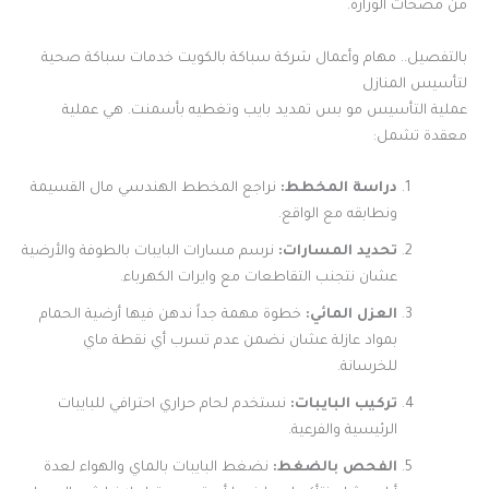
من مضخات الوزارة.
بالتفصيل.. مهام وأعمال شركة سباكة بالكويت خدمات سباكة صحية
لتأسيس المنازل
عملية التأسيس مو بس تمديد بايب وتغطيه بأسمنت. هي عملية
معقدة تشمل:
دراسة المخطط:
نراجع المخطط الهندسي مال القسيمة
ونطابقه مع الواقع.
تحديد المسارات:
نرسم مسارات البايبات بالطوفة والأرضية
عشان نتجنب التقاطعات مع وايرات الكهرباء.
العزل المائي:
خطوة مهمة جداً ندهن فيها أرضية الحمام
بمواد عازلة عشان نضمن عدم تسرب أي نقطة ماي
للخرسانة.
تركيب البايبات:
نستخدم لحام حراري احترافي للبايبات
الرئيسية والفرعية.
الفحص بالضغط:
نضغط البايبات بالماي والهواء لعدة