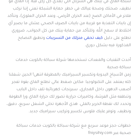
شبكة الماي في بيتك هي الشريان اللي يغذي كل ركن فيه. إذا الماي مو
نظيف، صحتك وصحة عيالك في خطر. حماية الشبكة تعني إننا نركب
فلاتر في الأماكن الصح (عند الخزان الأرضي، وعند الخزان العلوي)، ونتأكد
إن بايبات التغذية مو قريبة من بايبات الصرف الصحي عشان ما يصير أي
اختلاط لا سمح الله. وللتأكد من حماية بيتك من كل الجوانب، ضروري
تطلع على دليل
كيف تحمي منزلك من التسريبات
وتطبق النصايح
المذكورة فيه بشكل دوري.
أحدث التقنيات والمعدات تستخدمها شركة سباكة بالكويت خدمات
سباكة صحية
زمن الأسياخ اليدوية وتكسير السيراميك بالمطرقة انتهى! الحين شغلنا
كله يعتمد على التكنولوجيا. مكاين ضغط عالي تطلع الماي بقوة تفجر
أصعب الدهون داخل المجاري، سبرنجات كهربائية تلف داخل البايب
وتنظفه مثل الفرشة، وكاميرات حرارية تصور لك حرارة الماي ورا الطوفة
وتحدد لك نقطة الخرير بالملي. هذي الأجهزة تخلي الشغل سريع، دقيق،
ونظيف، وتوفر عليك فلوس تكسير وتركيب سيراميك جديد.
خطوات حجز موعد سريع مع شركة سباكة بالكويت خدمات سباكة
صحية عبر fniysihiy.com