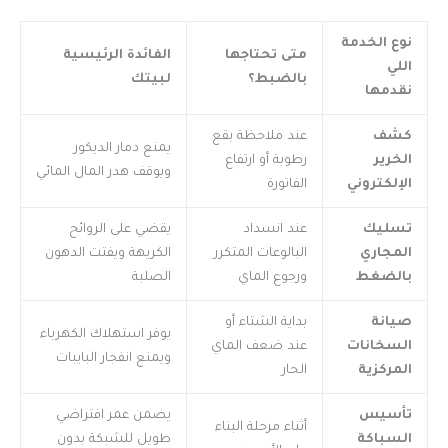
نوع الخدمة
متى تحتاجها
الفائدة الرئيسية
اللي
بالضبط؟
لبيتك
نقدمها
كشف
عند ملاحظة بقع
يمنع دمار الديكور
الخرير
رطوبة أو ارتفاع
ويوقف هدر المال المائي
الإلكتروني
الفاتورة
تسليك
عند انسداد
يقضي على الروائح
المجاري
البالوعات المتكرر
الكريهة ويفتت الدهون
بالضغط
ورجوع الماي
الصلبة
صيانة
بداية الشتاء أو
يوفر استهلاك الكهرباء
السخانات
عند ضعف الماي
ويمنع انفجار البايبات
المركزية
الحار
تأسيس
يضمن عمر افتراضي
أثناء مرحلة البناء
السباكة
طويل للشبكة بدون