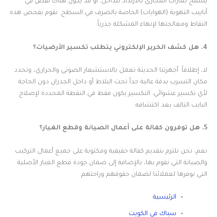
يسمح لغازات المجاري بالارتداد للداخل. أو قد يكون هناك نقص في
أنابيب التهوية (الهوايات) الخاصة بالصرف في السطح. نقوم بفحص هذه
النقاط ومعالجتها لإنهاء المشكلة جذرياً.
4. هل كشف الخرير الإلكتروني يتطلب تكسير الأرضيات؟
لا، إطلاقاً. أجهزتنا الحديثة تعمل بالاستشعار الصوتي والحراري، وتحدد
مكان التسرب بدقة عالية جداً تحت البلاط أو داخل الجدران دون الحاجة
لأي تكسير عشوائي. التكسير يكون فقط في النقطة المحددة لإصلاح
البايب التالف بعد اكتشافه.
5. هل توفرون كفالة على أعمال الصيانة وقطع الغيار؟
نعم، نحن نلتزم بتقديم كفالة حقيقية ومكتوبة على جميع أعمال التركيب
والصيانة التي نقوم بها، بالإضافة إلى ضمان جودة قطع الغيار الأصلية
التي نوفرها لعملائنا لضمان حقوقهم وراحتهم.
الرئيسية
سباك فى الكويت