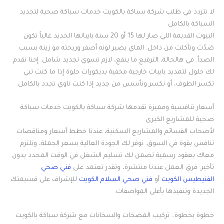
لا تتردد في طلب شركة سباكة بالكويت خدمات سباكة صحية لتجديد
السباكة بالكامل
البيوت القديمة اللي صار لها 15 أو 20 سنة بايباتها الحديد غالباً تكون
صَدّت وتآكلت من داخل. الماي يصير لونه أصفر وريحته مو زينة بسبب
الصدأ. في هالحالة، الترقيع ما ينفع، لازم تسوي تجديد شامل. إحنا نقدم
لك حلول لتمديد بايبات خارجية مخفية بديكورات حلوة إذا ما كنت تبي
تكسر الطوف، أو نكسر ونأسس من جديد إذا كنت ناوي تجدد بالكامل.
أسعار تنافسية ومميزة تقدمها شركة سباكة بالكويت خدمات سباكة
صحية للمشاريع الكبرى
لأصحاب القسائم والمشاريع السكنية، عندنا خطط أسعار ومناقصات
تنافس بقوة في السوق. نوفر لك الجودة العالية بسعر الجملة، ونلتزم
معاك بعقود رسمية تضمن لك تسليم الشغل في الوقت المحدد بدون
تأخير. فرق العمل عندنا منتشرة، وتقدر تعتمد على
فني صحي
الفنيطيس الكويت
أو
فني صحي السلام الكويت
للإشراف على قسيمتك
الجديدة وتنفيذها بأعلى المواصفات.
خطوة بخطوة.. تركيب المضخات والسخانات مع شركة سباكة بالكويت