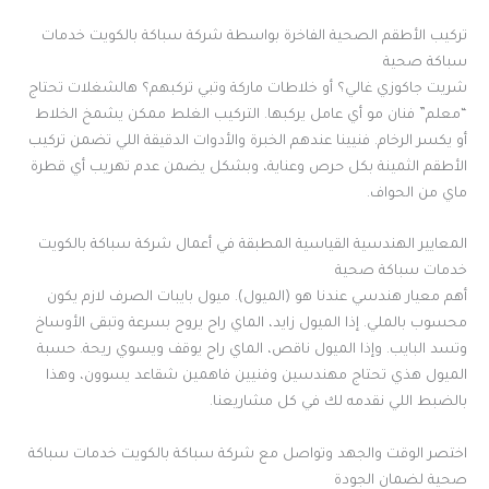
تركيب الأطقم الصحية الفاخرة بواسطة شركة سباكة بالكويت خدمات
سباكة صحية
شريت جاكوزي غالي؟ أو خلاطات ماركة وتبي تركبهم؟ هالشغلات تحتاج
“معلم” فنان مو أي عامل يركبها. التركيب الغلط ممكن يشمخ الخلاط
أو يكسر الرخام. فنيينا عندهم الخبرة والأدوات الدقيقة اللي تضمن تركيب
الأطقم الثمينة بكل حرص وعناية، وبشكل يضمن عدم تهريب أي قطرة
ماي من الحواف.
المعايير الهندسية القياسية المطبقة في أعمال شركة سباكة بالكويت
خدمات سباكة صحية
أهم معيار هندسي عندنا هو (الميول). ميول بايبات الصرف لازم يكون
محسوب بالملي. إذا الميول زايد، الماي راح يروح بسرعة وتبقى الأوساخ
وتسد البايب. وإذا الميول ناقص، الماي راح يوقف ويسوي ريحة. حسبة
الميول هذي تحتاج مهندسين وفنيين فاهمين شقاعد يسوون، وهذا
بالضبط اللي نقدمه لك في كل مشاريعنا.
اختصر الوقت والجهد وتواصل مع شركة سباكة بالكويت خدمات سباكة
صحية لضمان الجودة