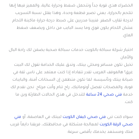
الخضراء هذي قوية جداً وتتحمل ضغط وحرارة عالية، والمميز فيها إنها
تتلحم بالحرارة، يعني تصير قطعة وحدة، وهذا يقلل نسبة التسريب
لدرجة تقارب الصفر. فنيينا مدربين على ضبط درجة حرارة ماكينة اللحام
عشان اللحام يكون قوي وما يسد البايب من داخل ويضعف ضغط
الماي.
اختيار شركة سباكة بالكويت خدمات سباكة صحية يضمن لك راحة البال
والأمان
تخيل تكون مسافر ومخلي بيتك، وتدق عليك الخدامة تقول لك البيت
غرق! هالموقف المرعب تقدر تتفاداه إذا كنت معتمد على ناس ثقة في
صيانة بيتك وتأسيسه. لما تكون متطمن إن السخانات آمنة، والبايبات
قوية، والمضخات تفصل أوتوماتيك، راح تنام وأنت مرتاح. نحن نقدم لك
خدمة
فني صحي 24 ساعة
للتدخل في هذي الحالات الطارئة وين ما
كنت.
سواء كنت تبي
فني صحي كيفان الكويت
لبيتك في العاصمة، أو
فني
صحي الرقة الكويت
لمعالجة مشكلة في محافظتك، فريقنا دايماً قريب
منك ومستعد يخدمك بأقصى سرعة.