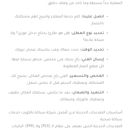
العملية جداً بسيطة وما تاخذ من وقتك دقايق:
اتصل علينا:
كلم خدمة العملاء واشرح لهم مشكلتك
باختصار.
تحديد نوع العطل:
هل هو طارئ يحتاج تدخل فوري؟ ولا
صيانة عادية؟
تحديد الوقت:
نحدد معاك وقت يناسبك عشان نزورك.
إرسال الفني:
راح يجيك فني مختص، مجهز بسيارة فيها
كل قطع الغيار المطلوبة.
الفحص والتسعير:
الفني راح يفحص المكان، يشرح لك
المشكلة، ويعطيك السعر قبل لا يبلش شغل.
التنفيذ والضمان:
بعد ما يخلص، يسلمك المكان نظيف،
ويعطيك فاتورتك وضمانك.
أساسيات التمديدات الحديثة لدى أفضل شركة سباكة بالكويت خدمات
سباكة صحية
التمديدات الحديثة الحين تعتمد على نظام الـ (PEX) والـ (PPR). البايبات