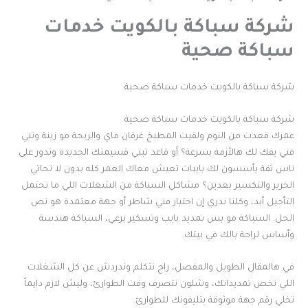
شركة سباكة بالكويت خدمات
سباكة صحية
شركة سباكة بالكويت خدمات سباكة صحية
شركة سباكة بالكويت خدمات سباكة صحية
عمرك قعدت من النوم ولقيت المطبخ غرقان ماي والريحة مو زينة وتبي
فني يفك لك هالأزمة بسرعة؟ أو قاعد تبني قسيمتك الجديدة وتدور على
ناس ثقة يأسسون لك بايبات تعيش معاك العمر كله بدون لا تحاتي
الخرير والتكسير بعدين؟ مشاكل السباكة من الشغلات اللي ما تحتمل
التأجيل أبد، وكلنا ندري إن اختيار فني شاطر أو جهة معتمدة هو نص
الحل. السباكة مو بس تمديد بايب وتسكير برغي، السباكة هندسة
وأساس لراحة بالك في بيتك.
في هالمقال الطويل والمفصل، راح نتكلم وندردش عن كل الشغلات
اللي تخص تمديداتك، وشلون تتصرف وقت الطوارئ، وليش لازم دايماً
تخلي رقم جهة موثوقة بتليفونك للطوارئ.